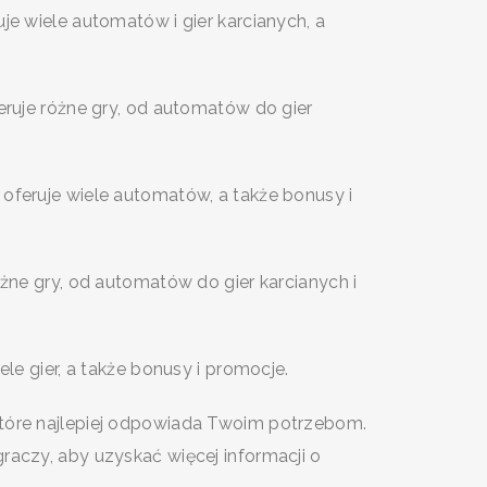
je wiele automatów i gier karcianych, a
feruje różne gry, od automatów do gier
 oferuje wiele automatów, a także bonusy i
óżne gry, od automatów do gier karcianych i
ele gier, a także bonusy i promocje.
które najlepiej odpowiada Twoim potrzebom.
raczy, aby uzyskać więcej informacji o