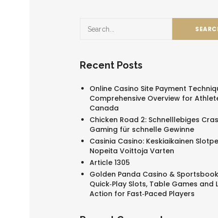
Recent Posts
Online Casino Site Payment Techniq
Comprehensive Overview for Athlete
Canada
Chicken Road 2: Schnelllebiges Cra
Gaming für schnelle Gewinne
Casinia Casino: Keskiaikainen Slotpe
Nopeita Voittoja Varten
Article 1305
Golden Panda Casino & Sportsbook
Quick‑Play Slots, Table Games and L
Action for Fast‑Paced Players