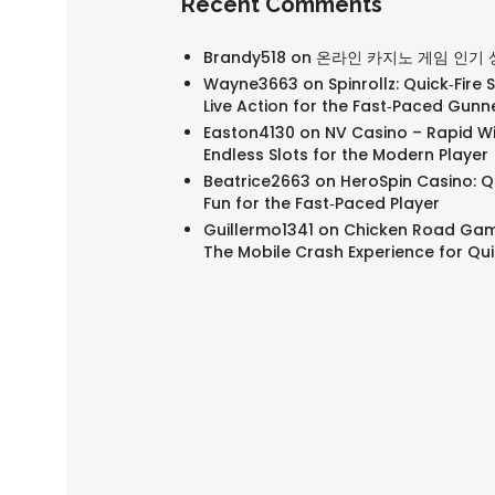
Recent Comments
Brandy518
on
온라인 카지노 게임 인기 
Wayne3663
on
Spinrollz: Quick‑Fire 
Live Action for the Fast‑Paced Gunn
Easton4130
on
NV Casino – Rapid W
Endless Slots for the Modern Player
Beatrice2663
on
HeroSpin Casino: Qu
Fun for the Fast‑Paced Player
Guillermo1341
on
Chicken Road Gam
The Mobile Crash Experience for Qu