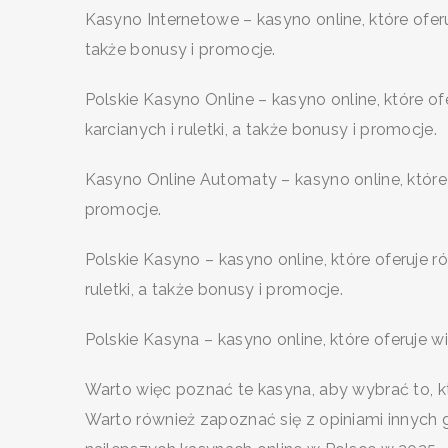
Kasyno Internetowe – kasyno online, które oferu
także bonusy i promocje.
Polskie Kasyno Online – kasyno online, które o
karcianych i ruletki, a także bonusy i promocje.
Kasyno Online Automaty – kasyno online, które
promocje.
Polskie Kasyno – kasyno online, które oferuje r
ruletki, a także bonusy i promocje.
Polskie Kasyna – kasyno online, które oferuje wi
Warto więc poznać te kasyna, aby wybrać to, 
Warto również zapoznać się z opiniami innych g