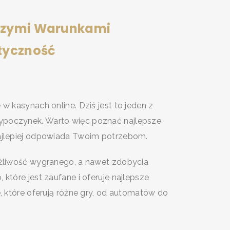
szymi Warunkami
tyczność
 w kasynach online. Dziś jest to jeden z
wypoczynek. Warto więc poznać najlepsze
najlepiej odpowiada Twoim potrzebom.
możliwość wygranego, a nawet zdobycia
 które jest zaufane i oferuje najlepsze
e, które oferują różne gry, od automatów do