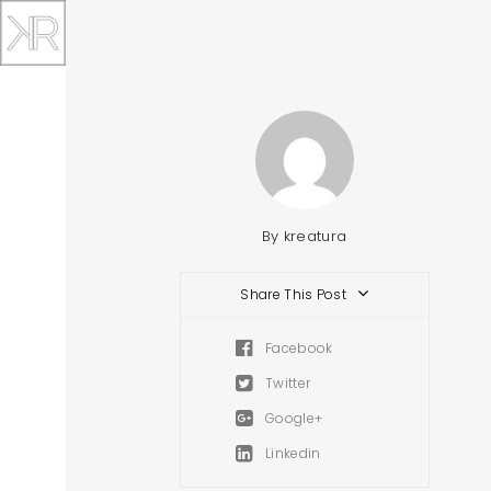
By
kreatura
Share This Post
Facebook
Twitter
Google+
Linkedin