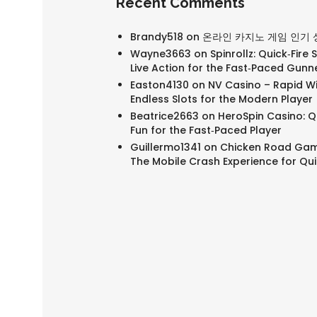
Recent Comments
Brandy518
on
온라인 카지노 게임 인기 
Wayne3663
on
Spinrollz: Quick‑Fire 
Live Action for the Fast‑Paced Gunn
Easton4130
on
NV Casino – Rapid W
Endless Slots for the Modern Player
Beatrice2663
on
HeroSpin Casino: Qu
Fun for the Fast‑Paced Player
Guillermo1341
on
Chicken Road Gam
The Mobile Crash Experience for Qu