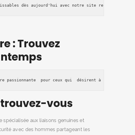
e : Trouvez
rintemps
etrouvez-vous
spécialisée aux liaisons genuines et
écurité avec des hommes partageant les