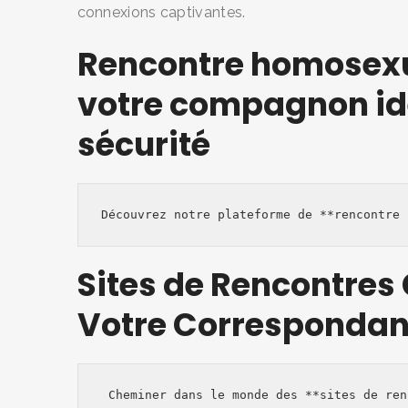
connexions captivantes.
Rencontre homosexu
votre compagnon idé
sécurité
Sites de Rencontres
Votre Correspondant
 Cheminer dans le monde des **sites de ren