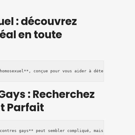
el : découvrez
al en toute
 Gays : Recherchez
 Parfait
contres gays** peut sembler compliqué, mais cela s'avère