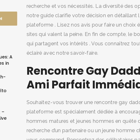
recherche et vos nécessités. La diversité des 
notre guide clarifie votre décision en détaillant
plateforme . Lisez nos avis pour faire un choix 
sites qui valent la peine. En fin de compte, le bo
qui partagent vos intérêts . Vous connaîtrez tou
éclairé avec notre savoir-faire.
ues: A
s in
Rencontre Gay Daddy
sh-
Ami Parfait Immédi
lto
Souhaitez-vous trouver une rencontre gay daddy
 –
plateforme est spécialement dédiée à encourag
ive
hommes matures et jeunes hommes en quête d
recherche d’un partenaire ou un jeune homme c
vous comprend. Rencontrez des célibataires par