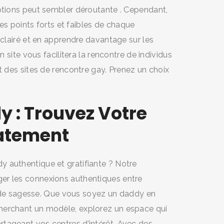
options peut sembler déroutante . Cependant,
 les points forts et faibles de chaque
éclairé et en apprendre davantage sur les
n site vous facilitera la rencontre de individus
t des sites de rencontre gay. Prenez un choix
 : Trouvez Votre
atement
 authentique et gratifiante ? Notre
er les connexions authentiques entre
e sagesse. Que vous soyez un daddy en
herchant un modèle, explorez un espace qui
tageant vos centres d’intérêt. Avec des