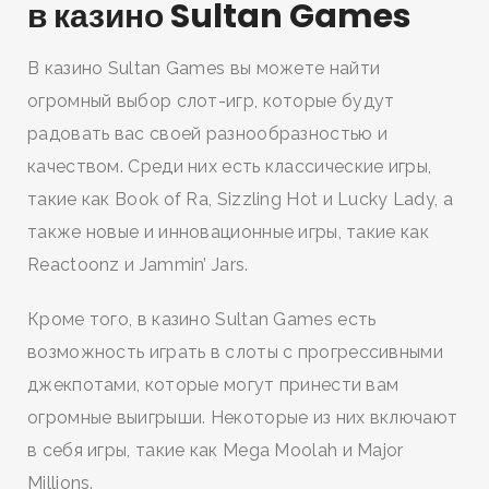
в казино Sultan Games
В казино Sultan Games вы можете найти
огромный выбор слот-игр, которые будут
радовать вас своей разнообразностью и
качеством. Среди них есть классические игры,
такие как Book of Ra, Sizzling Hot и Lucky Lady, а
также новые и инновационные игры, такие как
Reactoonz и Jammin’ Jars.
Кроме того, в казино Sultan Games есть
возможность играть в слоты с прогрессивными
джекпотами, которые могут принести вам
огромные выигрыши. Некоторые из них включают
в себя игры, такие как Mega Moolah и Major
Millions.