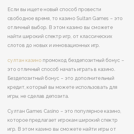
Если вы ищете новый способ провести
свободное время, то казино Sultan Games – это
отличный выбор. В этом казино вы сможете
найти широкий спектр игр, от классических
слотов до новых и инновационных игр.
султан казино
промокод бездепозитный бонус –
это отличный способ начать играть в казино.
Бездепозитный бонус – это дополнительный
кредит, который вы можете использовать для
игры, не сделав депозита.
Султан Games Casino – это популярное казино,
которое предлагает игрокам широкий спектр
игр. В этом казино вы сможете найти игры от