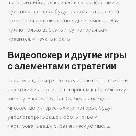
широкий выбор классических игр с картами и
рулеткой, которые будут радовать вас своей
простотой и сложностью одновременно. Вам
нужно только выбрать игру, которая вам
нравится, и начать играть.
Видеопокер и другие игры
с элементами стратегии
Если вы ищете игры, которые сочетают элементы
стратегии и азарта, то вы пришли к правильному
адресу. В казино Sultan Games вы найдете
множество интересных игр, которые будут
удовлетворять ваше любопытство и
тестировать вашу стратегическую мысль.