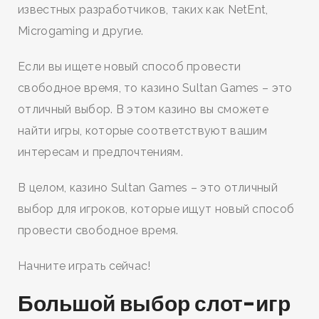
известных разработчиков, таких как NetEnt,
Microgaming и другие.
Если вы ищете новый способ провести
свободное время, то казино Sultan Games – это
отличный выбор. В этом казино вы сможете
найти игры, которые соответствуют вашим
интересам и предпочтениям.
В целом, казино Sultan Games – это отличный
выбор для игроков, которые ищут новый способ
провести свободное время.
Начните играть сейчас!
Большой выбор слот-игр