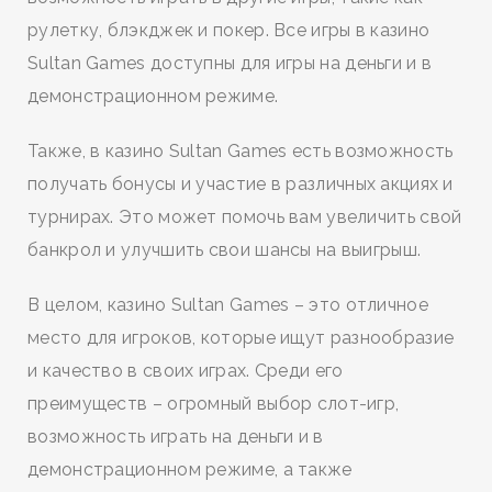
рулетку, блэкджек и покер. Все игры в казино
Sultan Games доступны для игры на деньги и в
демонстрационном режиме.
Также, в казино Sultan Games есть возможность
получать бонусы и участие в различных акциях и
турнирах. Это может помочь вам увеличить свой
банкрол и улучшить свои шансы на выигрыш.
SEARCH AND PRESS ENTER
В целом, казино Sultan Games – это отличное
место для игроков, которые ищут разнообразие
и качество в своих играх. Среди его
преимуществ – огромный выбор слот-игр,
возможность играть на деньги и в
демонстрационном режиме, а также