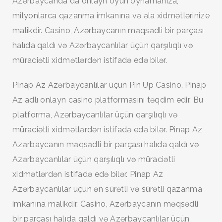
Azərbaycanda da onlayn oyun oynamanıza,
milyonlarca qazanma imkanına və əla xidmətlərinize
malikdir. Casino, Azərbaycanın məqsədli bir parçası
halıda qaldı və Azərbaycanlılar üçün qarşılıqlı və
müraciətli xidmətlərdən istifadə edə bilər.
Pinap Az Azərbaycanlılar üçün Pin Up Casino, Pinap
Az adlı onlayn casino platformasını təqdim edir. Bu
platforma, Azərbaycanlılar üçün qarşılıqlı və
müraciətli xidmətlərdən istifadə edə bilər. Pinap Az
Azərbaycanın məqsədli bir parçası halıda qaldı və
Azərbaycanlılar üçün qarşılıqlı və müraciətli
xidmətlərdən istifadə edə bilər. Pinap Az
Azərbaycanlılar üçün ən sürətli və sürətli qazanma
imkanına malikdir. Casino, Azərbaycanın məqsədli
bir parçası halıda qaldı və Azərbaycanlılar üçün