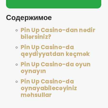
Содержимое
Pin Up Casino-dan nədir
bilərsiniz?
Pin Up Casino-da
qeydiyyatdan keçmək
Pin Up Casino-da oyun
oynayın
Pin Up Casino-da
oynayabilecəyiniz
məhsullar