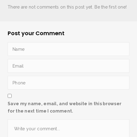
There are not comments on this post yet. Be the first one!
Post your Comment
Save my name, email, and website in this browser
for the next time I comment.