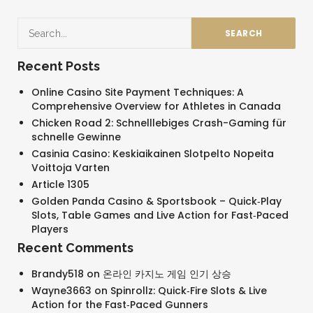
Recent Posts
Online Casino Site Payment Techniques: A
Comprehensive Overview for Athletes in Canada
Chicken Road 2: Schnelllebiges Crash-Gaming für
schnelle Gewinne
Casinia Casino: Keskiaikainen Slotpelto Nopeita
Voittoja Varten
Article 1305
Golden Panda Casino & Sportsbook – Quick‑Play
Slots, Table Games and Live Action for Fast‑Paced
Players
Recent Comments
Brandy518
on
온라인 카지노 게임 인기 상승
Wayne3663
on
Spinrollz: Quick‑Fire Slots & Live
Action for the Fast‑Paced Gunners