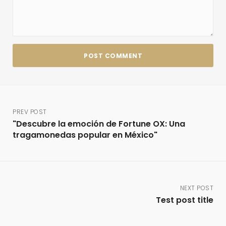
PREV POST
"Descubre la emoción de Fortune OX: Una
tragamonedas popular en México"
NEXT POST
Test post title