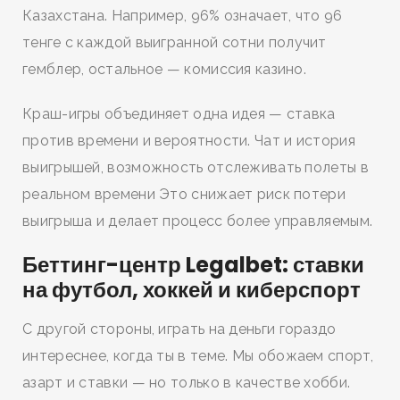
Казахстана. Например, 96% означает, что 96
тенге с каждой выигранной сотни получит
гемблер, остальное — комиссия казино.
Краш-игры объединяет одна идея — ставка
против времени и вероятности. Чат и история
выигрышей, возможность отслеживать полеты в
реальном времени Это снижает риск потери
выигрыша и делает процесс более управляемым.
Беттинг-центр Legalbet: ставки
на футбол, хоккей и киберспорт
С другой стороны, играть на деньги гораздо
интереснее, когда ты в теме. Мы обожаем спорт,
азарт и ставки — но только в качестве хобби.