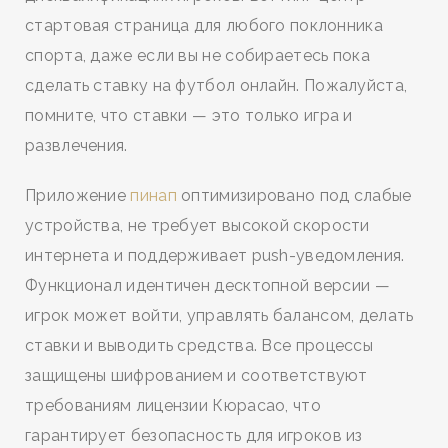
стартовая страница для любого поклонника
спорта, даже если вы не собираетесь пока
сделать ставку на футбол онлайн. Пожалуйста,
помните, что ставки — это только игра и
развлечения.
Приложение
пинап
оптимизировано под слабые
SEARCH AND PRESS ENTER
устройства, не требует высокой скорости
интернета и поддерживает push-уведомления.
Функционал идентичен десктопной версии —
игрок может войти, управлять балансом, делать
ставки и выводить средства. Все процессы
защищены шифрованием и соответствуют
требованиям лицензии Кюрасао, что
гарантирует безопасность для игроков из