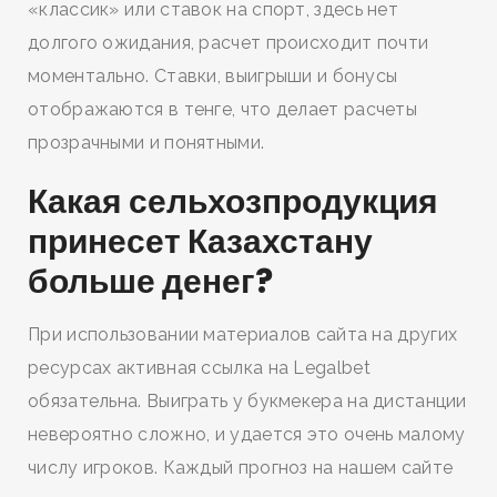
«классик» или ставок на спорт, здесь нет
долгого ожидания, расчет происходит почти
моментально. Ставки, выигрыши и бонусы
отображаются в тенге, что делает расчеты
прозрачными и понятными.
Какая сельхозпродукция
принесет Казахстану
больше денег?
При использовании материалов сайта на других
ресурсах активная ссылка на Legalbet
обязательна. Выиграть у букмекера на дистанции
невероятно сложно, и удается это очень малому
числу игроков. Каждый прогноз на нашем сайте