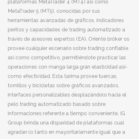
plataformas MetaTrader 4 (MT4) así­ como
MetaTrader 5 (MT5), conocidas por sus
herramientas avanzadas de gráficos, indicadores
peritos y capacidades de trading automatizado a
través de asesores expertos (EA). Oriente bróker os
provee cualquier escenario sobre trading confiable
así­ como competitivo, permitiéndote practicar las
operaciones con manga larga gran elasticidad así­
como efectividad. Esta tarima provee tuercas,
tornillos y bicicletas sobre gráficos avanzados,
interfaces personalizables desplazándolo hacia el
pelo trading automatizado basado sobre
informaciones referente a tiempo conveniente. IG
Group brinda una disparidad de plataformas cual
agradan lo tanto en mayoritariamente igual que a