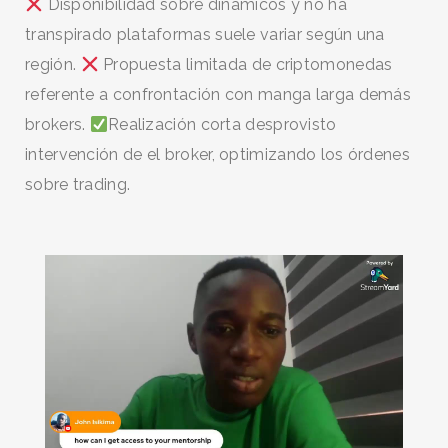
Disponibilidad sobre dinámicos y no ha
transpirado plataformas suele variar según una
región.
Propuesta limitada de criptomonedas
referente a confrontación con manga larga demás
brokers.
Realización corta desprovisto
intervención de el broker, optimizando los órdenes
sobre trading.
SEARCH AND PRESS ENTER