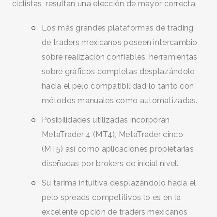
ciclistas, resultan una elección de mayor correcta.
Los más grandes plataformas de trading
de traders mexicanos poseen intercambio
sobre realización confiables, herramientas
sobre gráficos completas desplazándolo
hacia el pelo compatibilidad lo tanto con
métodos manuales como automatizadas.
Posibilidades utilizadas incorporan
MetaTrader 4 (MT4), MetaTrader cinco
(MT5) así­ como aplicaciones propietarias
diseñadas por brokers de inicial nivel.
Su tarima intuitiva desplazándolo hacia el
pelo spreads competitivos lo es en la
excelente opción de traders mexicanos