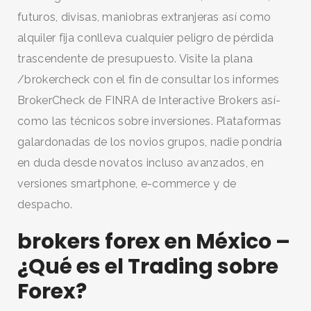
futuros, divisas, maniobras extranjeras así­ como
alquiler fija conlleva cualquier peligro de pérdida
trascendente de presupuesto. Visite la plana
/brokercheck con el fin de consultar los informes
BrokerCheck de FINRA de Interactive Brokers así­
como las técnicos sobre inversiones. Plataformas
galardonadas de los novios grupos, nadie pondrí­a
en duda desde novatos incluso avanzados, en
versiones smartphone, e-commerce y de
despacho.
brokers forex en México –
¿Qué es el Trading sobre
Forex?