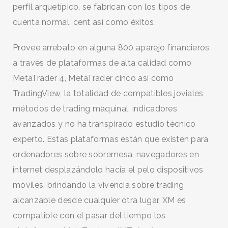
perfil arquetípico, se fabrican con los tipos de
cuenta normal, cent así­ como éxitos.
Provee arrebato en alguna 800 aparejo financieros
a través de plataformas de alta calidad como
MetaTrader 4, MetaTrader cinco así­ como
TradingView, la totalidad de compatibles joviales
métodos de trading maquinal, indicadores
avanzados y no ha transpirado estudio técnico
experto. Estas plataformas están que existen para
ordenadores sobre sobremesa, navegadores en
internet desplazándolo hacia el pelo dispositivos
móviles, brindando la vivencia sobre trading
alcanzable desde cualquier otra lugar. XM es
compatible con el pasar del tiempo los