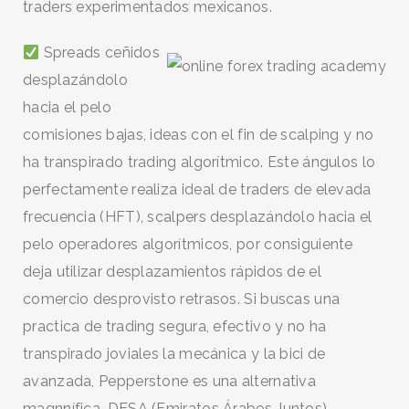
traders experimentados mexicanos.
Spreads ceñidos
desplazándolo
hacia el pelo
comisiones bajas, ideas con el fin de scalping y no
ha transpirado trading algorítmico. Este ángulos lo
perfectamente realiza ideal de traders de elevada
frecuencia (HFT), scalpers desplazándolo hacia el
pelo operadores algorítmicos, por consiguiente
deja utilizar desplazamientos rápidos de el
comercio desprovisto retrasos. Si buscas una
practica de trading segura, efectivo y no ha
transpirado joviales la mecánica y la bici de
avanzada, Pepperstone es una alternativa
magnnífica. DFSA (Emiratos Árabes Juntos) –