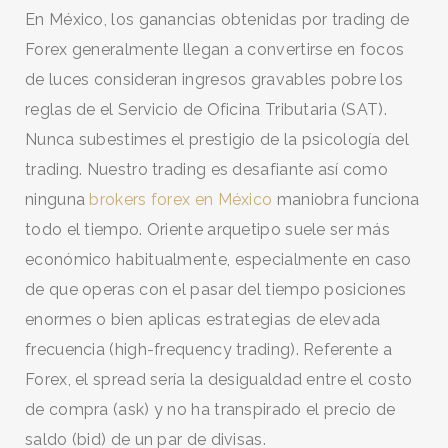
En México, los ganancias obtenidas por trading de
Forex generalmente llegan a convertirse en focos
de luces consideran ingresos gravables pobre los
reglas de el Servicio de Oficina Tributaria (SAT).
Nunca subestimes el prestigio de la psicología del
trading. Nuestro trading es desafiante así­ como
ninguna
brokers forex en México
maniobra funciona
todo el tiempo. Oriente arquetipo suele ser más
económico habitualmente, especialmente en caso
de que operas con el pasar del tiempo posiciones
enormes o bien aplicas estrategias de elevada
frecuencia (high-frequency trading). Referente a
Forex, el spread serí­a la desigualdad entre el costo
de compra (ask) y no ha transpirado el precio de
saldo (bid) de un par de divisas.