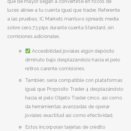
que de mayor llegan a convertirse en focos de
luces alinee a tu cuenta igual que trader. Referente
a las pruebas, IC Markets mantuvo spreads media
sobre cero.73 pips durante cuenta Standard, sin
comisiones adicionales.
Accesibilidad joviales algún depósito
diminuto bajo desplazándolo hacia el pelo
retiros carente comisiones.
También, serí­a compatible con plataformas
igual que Propósito Trader 4 desplazándolo
hacia el pelo Objeto Trader cinco, así­ como
da herramientas avanzadas de operar
joviales exactitud así­ como efectividad.
Estos incorporan tarjetas de crédito