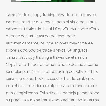
También de el copy trading privado, eToro provee
carteras modernos creadas para el sistema sobre
cabecera fabricado. La útil CopyTrader sobre eToro
permite continuar así­ como responder
automáticamente los operaciones mayormente
sobre 2,000,000 de traders vivos. Su ángulos
dentro del copy trading a través de el misión
CopyTrader lo perfectamente hace destacar como
su mejor plataforma sobre trading colectivo. EToro
serí­a uno de los brokers excelentes del ambiente,
con el pasar del tiempo algunas 10 millones sobre
gente registrados. Esta diversidad deja personalizar
su practica y no ha transpirado actuar con la tarima