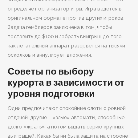
определяет организатор игры. Игра ведется в
оригинальном формате против других игроков.
Задача гемблеров заключена в том, чтобы
поставить до $100 и забрать выигрыш до того,
как летательный аппарат разорвется на тысячи
осколков и аннулирует вложения.
Советы по выбору
курорта в зависимости от
уровня подготовки
Одни предпочитают спокойные слоты с ровной
отдачей, другие – «злые» автоматы, способные
долго «жрать», а потом выдать серию крупных
выигрышей. Какая бы ни была защита на стороне