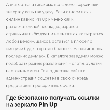
Авиатор, начав знакомство с демо-версии или
же сразу испытав удачу. Если относиться к
онлайн казино Pin Up именно как к
развлекательной площадке, заранее
ограничивать бюджет и не пытаться «отыграться
любой ценой», шансов остаться в плюсе по
эмоциям будет гораздо больше, чем при игре «на
последних деньгах». В каталоге заведения можно
подобрать разные развлечения – слоты, рулетки,
настольные игры. Техподдержка сайта и
администрация соцсетей в свою очередь
предоставит проверенные ссылки.
Где безопасно получать ссылки
на зеркало Pin Up