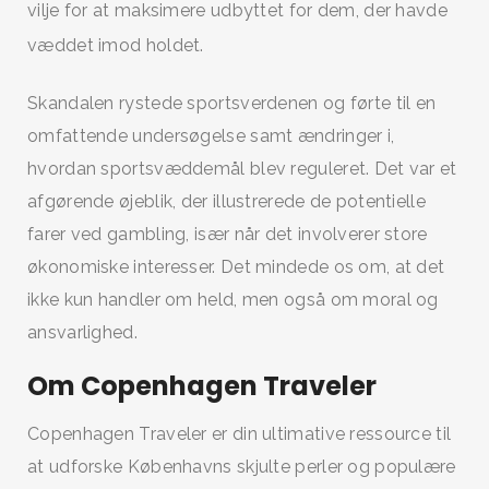
vilje for at maksimere udbyttet for dem, der havde
væddet imod holdet.
Skandalen rystede sportsverdenen og førte til en
omfattende undersøgelse samt ændringer i,
hvordan sportsvæddemål blev reguleret. Det var et
afgørende øjeblik, der illustrerede de potentielle
farer ved gambling, især når det involverer store
økonomiske interesser. Det mindede os om, at det
ikke kun handler om held, men også om moral og
ansvarlighed.
Om Copenhagen Traveler
Copenhagen Traveler er din ultimative ressource til
at udforske Københavns skjulte perler og populære