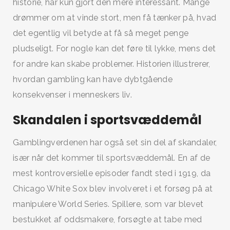
historie, har kun gjort den mere interessant. Mange
drømmer om at vinde stort, men få tænker på, hvad
det egentlig vil betyde at få så meget penge
pludseligt. For nogle kan det føre til lykke, mens det
SEARCH AND PRESS ENTER
for andre kan skabe problemer. Historien illustrerer,
hvordan gambling kan have dybtgående
konsekvenser i menneskers liv.
Skandalen i sportsvæddemål
Gamblingverdenen har også set sin del af skandaler,
især når det kommer til sportsvæddemål. En af de
mest kontroversielle episoder fandt sted i 1919, da
Chicago White Sox blev involveret i et forsøg på at
manipulere World Series. Spillere, som var blevet
bestukket af oddsmakere, forsøgte at tabe med