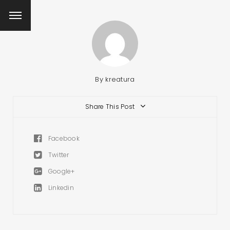
By
kreatura
Share This Post
Facebook
Twitter
Google+
Linkedin