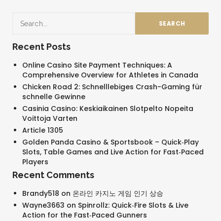
Recent Posts
Online Casino Site Payment Techniques: A
Comprehensive Overview for Athletes in Canada
Chicken Road 2: Schnelllebiges Crash-Gaming für
schnelle Gewinne
Casinia Casino: Keskiaikainen Slotpelto Nopeita
Voittoja Varten
Article 1305
Golden Panda Casino & Sportsbook – Quick‑Play
Slots, Table Games and Live Action for Fast‑Paced
Players
Recent Comments
Brandy518
on
온라인 카지노 게임 인기 상승
Wayne3663
on
Spinrollz: Quick‑Fire Slots & Live
Action for the Fast‑Paced Gunners