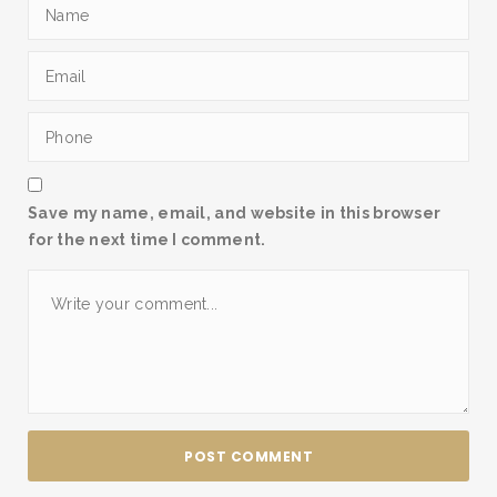
Save my name, email, and website in this browser
for the next time I comment.