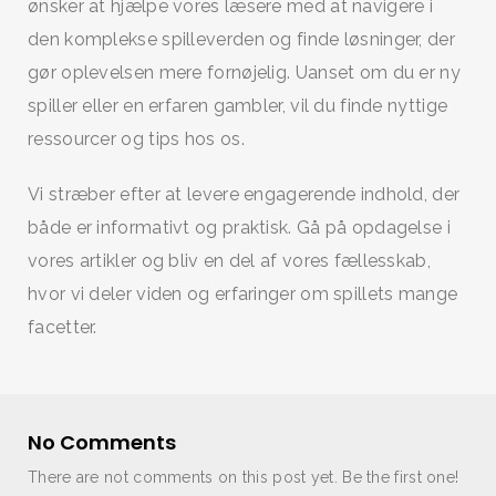
ønsker at hjælpe vores læsere med at navigere i
den komplekse spilleverden og finde løsninger, der
gør oplevelsen mere fornøjelig. Uanset om du er ny
spiller eller en erfaren gambler, vil du finde nyttige
ressourcer og tips hos os.
Vi stræber efter at levere engagerende indhold, der
både er informativt og praktisk. Gå på opdagelse i
vores artikler og bliv en del af vores fællesskab,
hvor vi deler viden og erfaringer om spillets mange
facetter.
No Comments
There are not comments on this post yet. Be the first one!