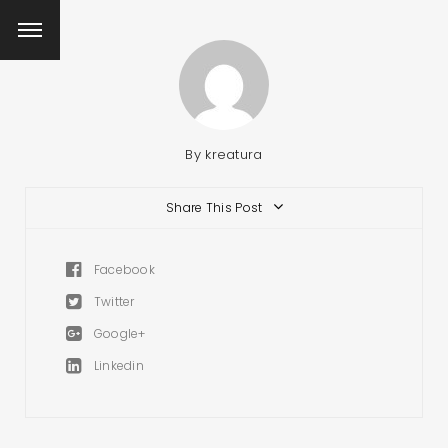
By
kreatura
Share This Post
Facebook
Twitter
Google+
Linkedin