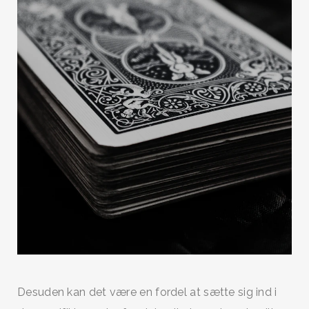
Desuden kan det være en fordel at sætte sig ind i