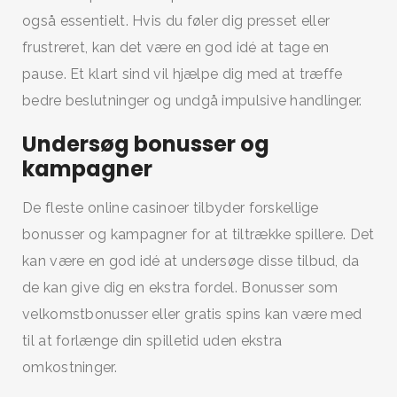
også essentielt. Hvis du føler dig presset eller
frustreret, kan det være en god idé at tage en
pause. Et klart sind vil hjælpe dig med at træffe
bedre beslutninger og undgå impulsive handlinger.
Undersøg bonusser og
kampagner
De fleste online casinoer tilbyder forskellige
bonusser og kampagner for at tiltrække spillere. Det
kan være en god idé at undersøge disse tilbud, da
de kan give dig en ekstra fordel. Bonusser som
velkomstbonusser eller gratis spins kan være med
til at forlænge din spilletid uden ekstra
omkostninger.