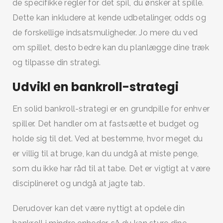
de specifikke regler for det spil, du ønsker at spille.
Dette kan inkludere at kende udbetalinger, odds og
de forskellige indsatsmuligheder. Jo mere du ved
om spillet, desto bedre kan du planlægge dine træk
og tilpasse din strategi.
Udvikl en bankroll-strategi
En solid bankroll-strategi er en grundpille for enhver
spiller. Det handler om at fastsætte et budget og
holde sig til det. Ved at bestemme, hvor meget du
er villig til at bruge, kan du undgå at miste penge,
som du ikke har råd til at tabe. Det er vigtigt at være
disciplineret og undgå at jagte tab.
Derudover kan det være nyttigt at opdele din