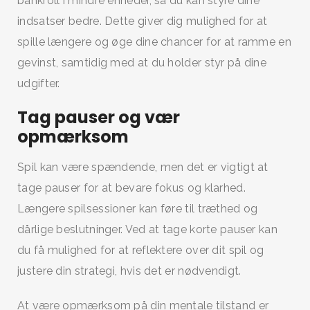
bankroll i mindre enheder, så du kan styre dine
indsatser bedre. Dette giver dig mulighed for at
spille længere og øge dine chancer for at ramme en
gevinst, samtidig med at du holder styr på dine
udgifter.
Tag pauser og vær
opmærksom
SEARCH AND PRESS ENTER
Spil kan være spændende, men det er vigtigt at
tage pauser for at bevare fokus og klarhed.
Længere spilsessioner kan føre til træthed og
dårlige beslutninger. Ved at tage korte pauser kan
du få mulighed for at reflektere over dit spil og
justere din strategi, hvis det er nødvendigt.
At være opmærksom på din mentale tilstand er