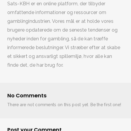
Sats-KBH er en online platform, der tilbyder
omfattende informationer og ressourcer om
gamblingindustrien. Vores mål er at holde vores
brugere opdaterede om de seneste tendenser og
nyheder inden for gambling, så de kan træffe
informerede beslutninger. Vi stræber efter at skabe
et sikkert og ansvarligt spillemiljø, hvor alle kan
finde det, de har brug for.
No Comments
There are not comments on this post yet. Be the first one!
Post your Comment