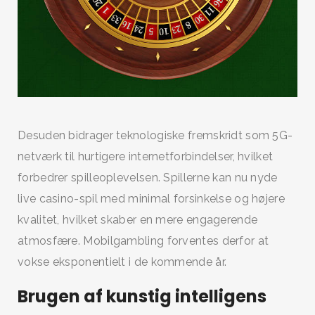
Desuden bidrager teknologiske fremskridt som 5G-
netværk til hurtigere internetforbindelser, hvilket
forbedrer spilleoplevelsen. Spillerne kan nu nyde
live casino-spil med minimal forsinkelse og højere
kvalitet, hvilket skaber en mere engagerende
atmosfære. Mobilgambling forventes derfor at
vokse eksponentielt i de kommende år.
Brugen af kunstig intelligens