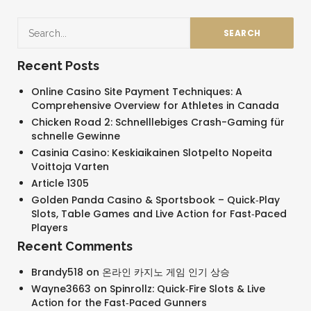
Recent Posts
Online Casino Site Payment Techniques: A
Comprehensive Overview for Athletes in Canada
Chicken Road 2: Schnelllebiges Crash-Gaming für
schnelle Gewinne
Casinia Casino: Keskiaikainen Slotpelto Nopeita
Voittoja Varten
Article 1305
Golden Panda Casino & Sportsbook – Quick‑Play
Slots, Table Games and Live Action for Fast‑Paced
Players
Recent Comments
Brandy518
on
온라인 카지노 게임 인기 상승
Wayne3663
on
Spinrollz: Quick‑Fire Slots & Live
Action for the Fast‑Paced Gunners