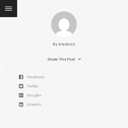
By
kreatura
Share This Post
Facebook
Twitter
Google+
Linkedin