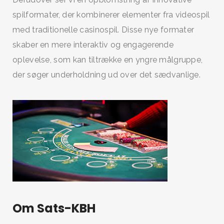
spilformater, der kombinerer elementer fra videospil
med traditionelle casinospil. Disse nye formater
skaber en mere interaktiv og engagerende
oplevelse, som kan tiltrække en yngre målgruppe,
der søger underholdning ud over det sædvanlige.
Om Sats-KBH