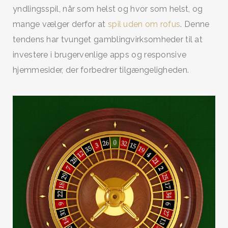
yndlingsspil, når som helst og hvor som helst, og
mange vælger derfor at
spil uden om rofus
. Denne
tendens har tvunget gamblingvirksomheder til at
investere i brugervenlige apps og responsive
hjemmesider, der forbedrer tilgængeligheden.