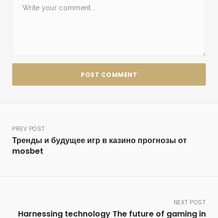
PREV POST
Тренды и будущее игр в казино прогнозы от
mosbet
NEXT POST
Harnessing technology The future of gaming in