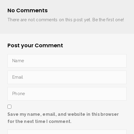
No Comments
There are not comments on this post yet. Be the first one!
Post your Comment
Save my name, email, and website in this browser
for the next time I comment.