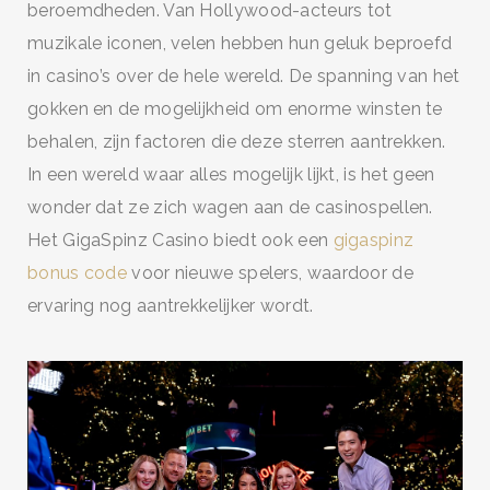
beroemdheden. Van Hollywood-acteurs tot
muzikale iconen, velen hebben hun geluk beproefd
in casino’s over de hele wereld. De spanning van het
gokken en de mogelijkheid om enorme winsten te
behalen, zijn factoren die deze sterren aantrekken.
In een wereld waar alles mogelijk lijkt, is het geen
wonder dat ze zich wagen aan de casinospellen.
Het GigaSpinz Casino biedt ook een
gigaspinz
bonus code
voor nieuwe spelers, waardoor de
ervaring nog aantrekkelijker wordt.