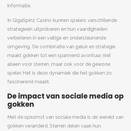
informatie.
In GigaSpinz Casino kunnen spelers verschillende
strategieën uitproberen en hun vaardigheden
verbeteren in een veilige en ondersteunende
omgeving. De combinatie van geluk en strategie
maakt gokken tot een spannend avontuur, niet
alleen voor sterren, maar ook voor de gewone
speler. Het is deze dynamiek die het gokken zo
fascinerend maakt.
De impact van sociale media op
gokken
Met de opkomst van sociale media is de wereld van
gokken veranderd. Sterren delen vaak hun