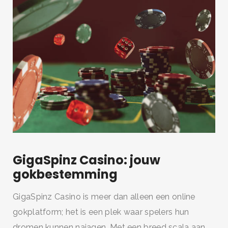
GigaSpinz Casino: jouw
gokbestemming
GigaSpinz Casino is meer dan alleen een online
gokplatform; het is een plek waar spelers hun
dromen kunnen najagen. Met een breed scala aan