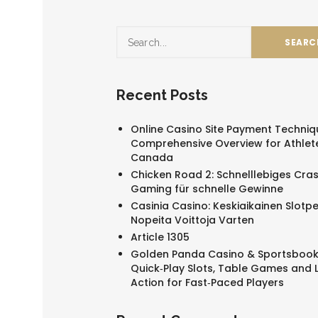
Recent Posts
Online Casino Site Payment Techniq
Comprehensive Overview for Athlete
Canada
Chicken Road 2: Schnelllebiges Cra
Gaming für schnelle Gewinne
Casinia Casino: Keskiaikainen Slotpe
Nopeita Voittoja Varten
Article 1305
Golden Panda Casino & Sportsbook
Quick‑Play Slots, Table Games and L
Action for Fast‑Paced Players