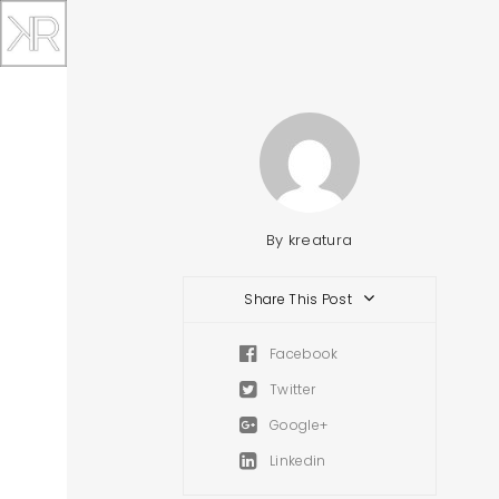
By
kreatura
Share This Post
Facebook
Twitter
Google+
Linkedin