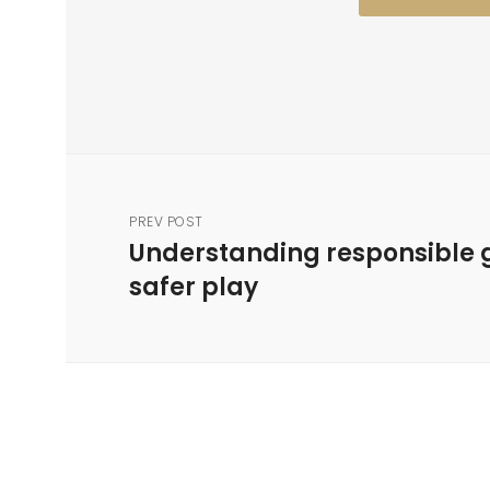
PREV POST
Understanding responsible g
safer play