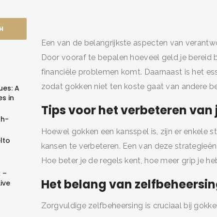
Een van de belangrijkste aspecten van verantw
Door vooraf te bepalen hoeveel geld je bereid b
financiële problemen komt. Daarnaast is het ess
zodat gokken niet ten koste gaat van andere bela
ues: A
s in
Tips voor het verbeteren van
sh-
Hoewel gokken een kansspel is, zijn er enkele s
lto
kansen te verbeteren. Een van deze strategieën 
Hoe beter je de regels kent, hoe meer grip je h
 –
Het belang van zelfbeheersi
ive
Zorgvuldige zelfbeheersing is cruciaal bij gokken