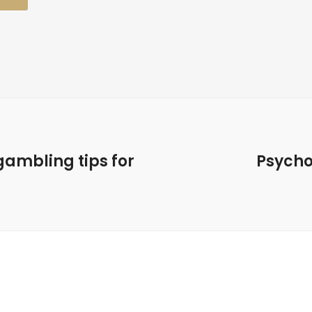
ambling tips for
Psycho