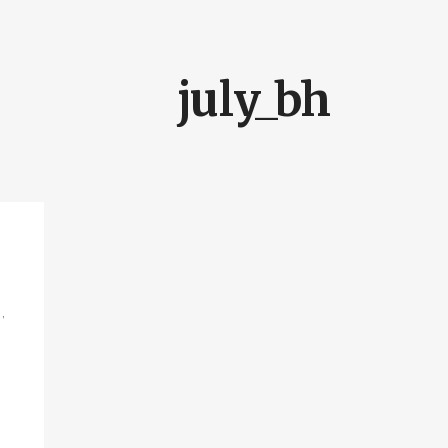
july_bh
,
SEARCH AND PRESS ENTER