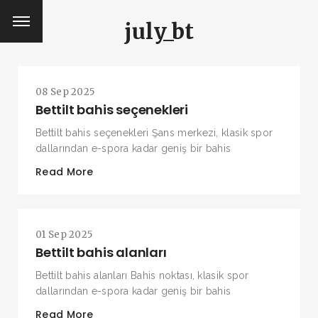
july_bt
08 Sep 2025
Bettilt bahis seçenekleri
Bettilt bahis seçenekleri Şans merkezi, klasik spor
dallarından e-spora kadar geniş bir bahis
Read More
01 Sep 2025
Bettilt bahis alanları
Bettilt bahis alanları Bahis noktası, klasik spor
SEARCH AND PRESS ENTER
dallarından e-spora kadar geniş bir bahis
Read More