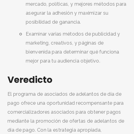
mercado, políticas, y mejores métodos para
asegurar la adhesión y maximizar su
posibilidad de ganancia.
Examinar varias métodos de publicidad y
marketing, creativos, y páginas de
bienvenida para determinar qué funciona
mejor para tu audiencia objetivo.
Veredicto
El programa de asociados de adelantos de día de
pago ofrece una oportunidad recompensante para
comercializadores asociados para obtener pagos
mediante la promoción de ofertas de adelantos de
día de pago. Con la estrategia apropiada,