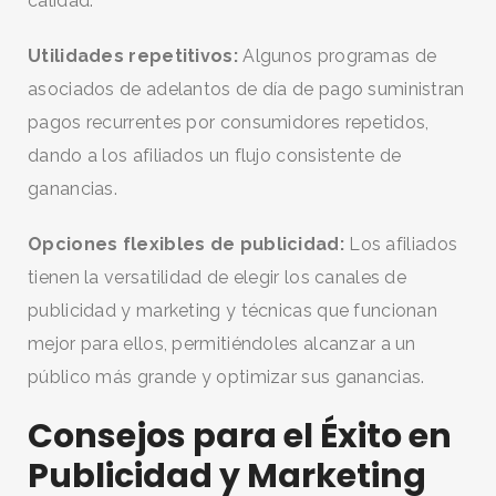
calidad.
Utilidades repetitivos:
Algunos programas de
asociados de adelantos de día de pago suministran
pagos recurrentes por consumidores repetidos,
dando a los afiliados un flujo consistente de
ganancias.
Opciones flexibles de publicidad:
Los afiliados
tienen la versatilidad de elegir los canales de
publicidad y marketing y técnicas que funcionan
mejor para ellos, permitiéndoles alcanzar a un
público más grande y optimizar sus ganancias.
Consejos para el Éxito en
Publicidad y Marketing