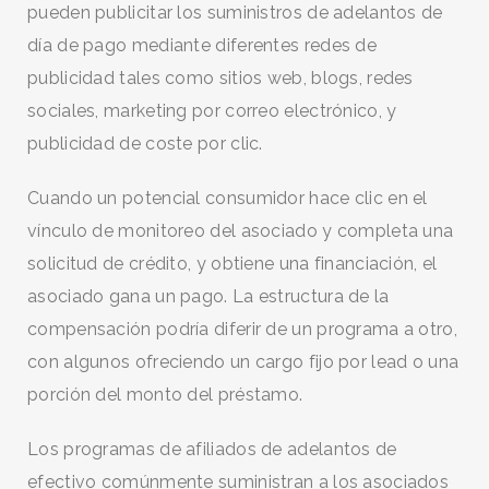
pueden publicitar los suministros de adelantos de
día de pago mediante diferentes redes de
publicidad tales como sitios web, blogs, redes
sociales, marketing por correo electrónico, y
publicidad de coste por clic.
Cuando un potencial consumidor hace clic en el
vínculo de monitoreo del asociado y completa una
solicitud de crédito, y obtiene una financiación, el
asociado gana un pago. La estructura de la
compensación podría diferir de un programa a otro,
con algunos ofreciendo un cargo fijo por lead o una
porción del monto del préstamo.
Los programas de afiliados de adelantos de
efectivo comúnmente suministran a los asociados