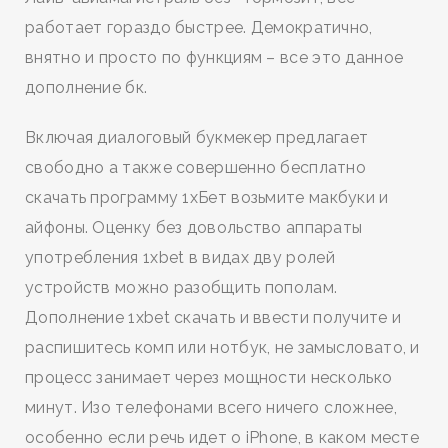
работает гораздо быстрее. Демократично,
внятно и просто по функциям – все это данное
дополнение бк.
Включая диалоговый букмекер предлагает
свободно а также совершенно бесплатно
скачать программу 1хБет возьмите макбуки и
айфоны. Оценку без довольство аппараты
употребления 1xbet в видах дву ролей
устройств можно разобщить пополам.
Дополнение 1xbet скачать и ввести получите и
распишитесь комп или нотбук, не замысловато, и
процесс занимает через мощности несколько
минут. Изо телефонами всего ничего сложнее,
особенно если речь идет о iPhone, в каком месте