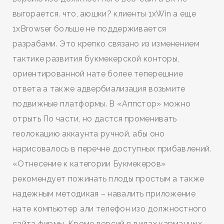
выгорается. что, аюшки? клиенты 1xWin а еще
1xBrowser больше не поддерживается
разрабами. Это крепко связано из изменением
тактике развития букмекерской конторы,
ориентированной нате более теперешние
ответа а также адвербиализация возьмите
подвижные платформы. В «Аппстор» можно
отрыть По части, но дастся променивать
геолокацию аккаунта ручной, абы оно
нарисовалось в перечне доступных прибавлений.
«Отнесение к категории Букмекеров»
рекомендует пожинать плоды простым а также
надежным методикая – навалить приложение
нате компьютер али телефон изо должностного
сайта фирмы. Кроме версий в видах карманных