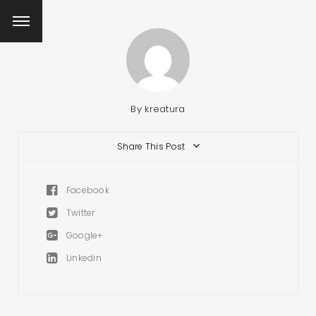
By
kreatura
Share This Post
Facebook
Twitter
Google+
Linkedin