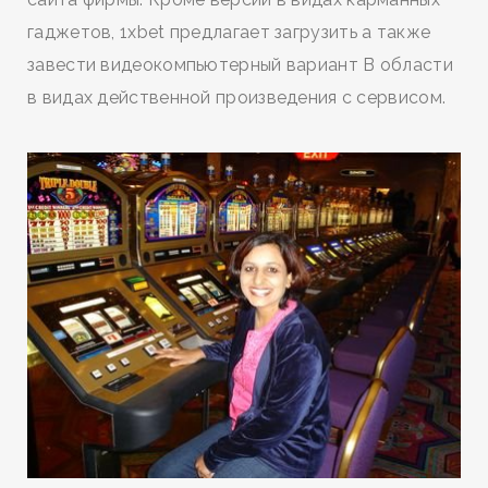
гаджетов, 1xbet предлагает загрузить а также
завести видеокомпьютерный вариант В области
в видах действенной произведения с сервисом.