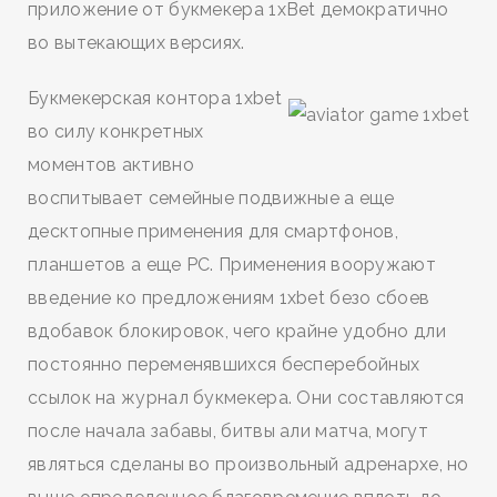
приложение от букмекера 1xBet демократично
во вытекающих версиях.
Букмекерская контора 1xbet
во силу конкретных
моментов активно
воспитывает семейные подвижные а еще
десктопные применения для смартфонов,
планшетов а еще PC. Применения вооружают
введение ко предложениям 1xbet безо сбоев
вдобавок блокировок, чего крайне удобно дли
постоянно переменявшихся бесперебойных
ссылок на журнал букмекера. Они составляются
после начала забавы, битвы али матча, могут
являться сделаны во произвольный адренархе, но