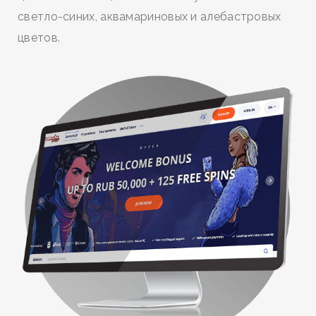
светло-синих, аквамариновых и алебастровых
цветов.