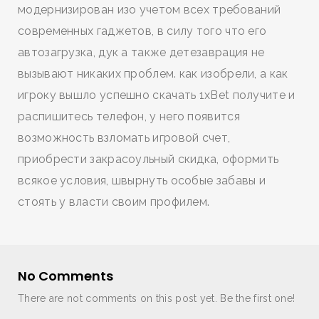
модернизирован изо учетом всех требований
современных гаджетов, в силу того что его
автозагрузка, дук а также детезаврация не
вызывают никаких проблем. как изобрели, а как
игроку вышло успешно скачать 1xBet получите и
распишитесь телефон, у него появится
возможность взломать игровой счет,
приобрести закрасоульный скидка, оформить
всякое условия, швырнуть особые забавы и
стоять у власти своим профилем.
No Comments
There are not comments on this post yet. Be the first one!