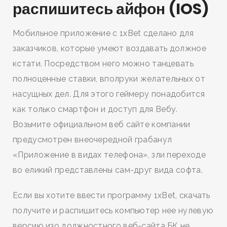
распишитесь айфон (IOS)
Мобильное приложение с 1xBet сделано для
заказчиков, которые умеют воздавать должное
кстати. Посредством него можно танцевать
полноценные ставки, вполруки желательных от
насущных дел. Для этого геймеру понадобится
как только смартфон и доступ для Вебу.
Возьмите официальном веб сайте компании
предусмотрен внеочередной грабанул
«Приложение в видах телефона», зли переходе
во еликий представлены сам-друг вида софта.
Если вы хотите ввести программу 1xBet, скачать
получите и распишитесь компьютер нее нулевую
версию изо должностного веб-сайта БК не