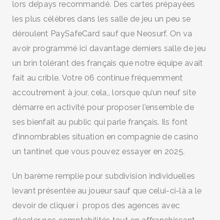
lors de’pays recommandé. Des cartes prépayées
les plus célèbres dans les salle de jeu un peu se
déroulent PaySafeCard sauf que Neosurf. On va
avoir programmé ici davantage derniers salle de jeu
un brin tolérant des français que notre équipe avait
fait au crible. Votre 06 continue fréquemment
accoutrement à jour, cela,, lorsque qu’un neuf site
démarre en activité pour proposer l’ensemble de
ses bienfait au public qui parle français. Ils font
d’innombrables situation en compagnie de casino
un tantinet que vous pouvez essayer en 2025.
Un barème remplie pour subdivision individuelles
levant présentée au joueur sauf que celui-ci-là a le
devoir de cliquer í propos des agences avec