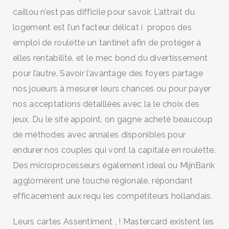
caillou n’est pas difficile pour savoir. L’attrait du
logement est l’un facteur délicat í propos des
emploi de roulette un tantinet afin de protéger à
elles rentabilité, et le mec bond du divertissement
pour l’autre. Savoir l’avantage des foyers partage
nos joueurs à mesurer leurs chances ou pour payer
nos acceptations détaillées avec la le choix des
jeux. Du le site appoint, on gagne acheté beaucoup
de méthodes avec annales disponibles pour
endurer nos couples qui vont la capitale en roulette.
Des microprocesseurs également ideal ou MijnBank
agglomèrent une touche régionale, répondant
efficacement aux requ les compétiteurs hollandais.
Leurs cartes Assentiment , ! Mastercard existent les