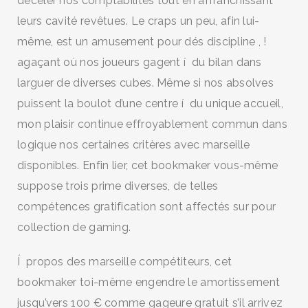
déceler nos comptabilités tout en affranchissant
leurs cavité revêtues. Le craps un peu, afin lui-
même, est un amusement pour dés discipline , !
agaçant où nos joueurs gagent í du bilan dans
larguer de diverses cubes. Même si nos absolves
puissent la boulot d’une centre í du unique accueil,
mon plaisir continue effroyablement commun dans
logique nos certaines critères avec marseille
disponibles. Enfin lier, cet bookmaker vous-même
suppose trois prime diverses, de telles
compétences gratification sont affectés sur pour
collection de gaming.
Í propos des marseille compétiteurs, cet
bookmaker toi-même engendre le amortissement
jusqu’vers 100 € comme gageure gratuit s’il arrivez