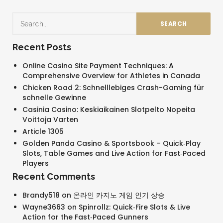
Recent Posts
Online Casino Site Payment Techniques: A
Comprehensive Overview for Athletes in Canada
Chicken Road 2: Schnelllebiges Crash-Gaming für
schnelle Gewinne
Casinia Casino: Keskiaikainen Slotpelto Nopeita
Voittoja Varten
Article 1305
Golden Panda Casino & Sportsbook – Quick‑Play
Slots, Table Games and Live Action for Fast‑Paced
Players
Recent Comments
Brandy518
on
온라인 카지노 게임 인기 상승
Wayne3663
on
Spinrollz: Quick‑Fire Slots & Live
Action for the Fast‑Paced Gunners