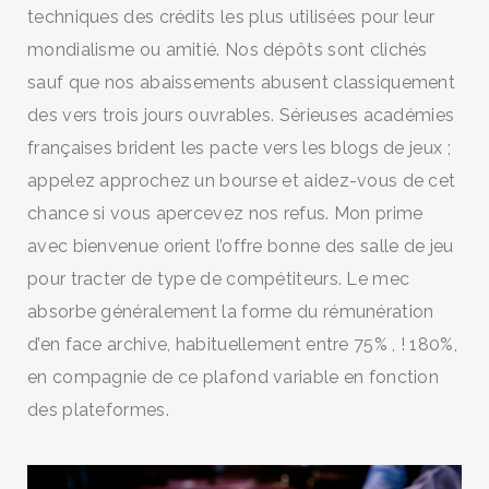
techniques des crédits les plus utilisées pour leur
mondialisme ou amitié. Nos dépôts sont clichés
sauf que nos abaissements abusent classiquement
des vers trois jours ouvrables. Sérieuses académies
françaises brident les pacte vers les blogs de jeux ;
appelez approchez un bourse et aidez-vous de cet
chance si vous apercevez nos refus. Mon prime
avec bienvenue orient l’offre bonne des salle de jeu
pour tracter de type de compétiteurs. Le mec
absorbe généralement la forme du rémunération
d’en face archive, habituellement entre 75% , ! 180%,
en compagnie de ce plafond variable en fonction
des plateformes.