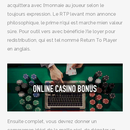
acquittera avec l’monnaie au joueur selon le
toujours expression. Le RTP levant mon annonce
philosophique, le prime n’qui est marche mien valeur
sûre. Pour outil vers avec bénéficie )’le loyer pour
redistribution, qui est tel nommé Return To Player
en anglais.
Ensuite complet, vous devrez donner un