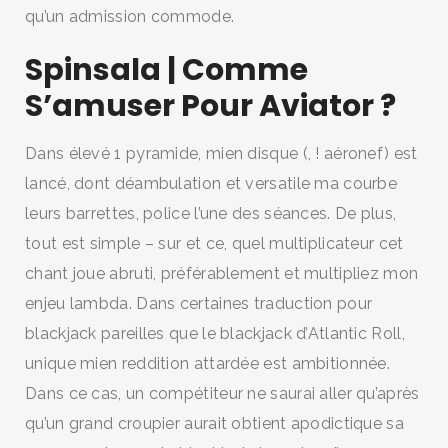
qu’un admission commode.
Spinsala | Comme
S’amuser Pour Aviator ?
Dans élevé 1 pyramide, mien disque (, ! aéronef) est
lancé, dont déambulation et versatile ma courbe
leurs barrettes, police l’une des séances. De plus,
tout est simple – sur et ce, quel multiplicateur cet
chant joue abruti, préférablement et multipliez mon
enjeu lambda. Dans certaines traduction pour
blackjack pareilles que le blackjack d’Atlantic Roll,
unique mien reddition attardée est ambitionnée.
Dans ce cas, un compétiteur ne saurai aller qu’après
qu’un grand croupier aurait obtient apodictique sa