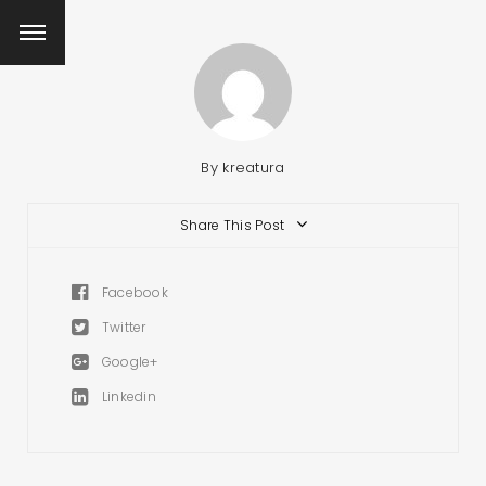
By
kreatura
Share This Post
Facebook
Twitter
Google+
Linkedin