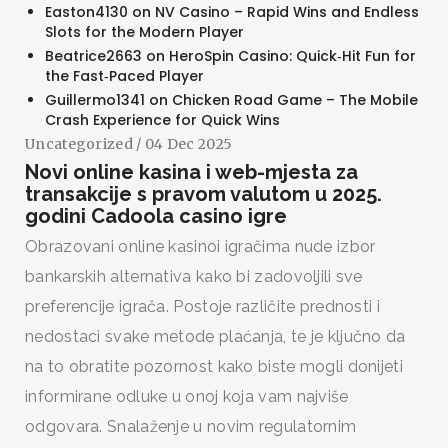
Easton4130
on
NV Casino – Rapid Wins and Endless
Slots for the Modern Player
Beatrice2663
on
HeroSpin Casino: Quick‑Hit Fun for
the Fast‑Paced Player
Guillermo1341
on
Chicken Road Game – The Mobile
Crash Experience for Quick Wins
Uncategorized
/ 04 Dec 2025
Novi online kasina i web-mjesta za
transakcije s pravom valutom u 2025.
godini Cadoola casino igre
Obrazovani online kasinoi igračima nude izbor
bankarskih alternativa kako bi zadovoljili sve
preferencije igrača. Postoje različite prednosti i
nedostaci svake metode plaćanja, te je ključno da
na to obratite pozornost kako biste mogli donijeti
informirane odluke u onoj koja vam najviše
odgovara. Snalaženje u novim regulatornim