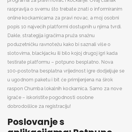
programa za pravi novac i kockanje. Ovaj članak
raspravlja o svemu što trebate znati o informiranim
online kockarnicama za pravi novac, a moj osobni
popis 10 najvećih platformi dostupnih u njima tvrdi.
Dakle, strategija igračima pruža snažnu
poduzetničku ravnotežu kako bi saznali više o
slotovima, blackjacku ili bilo kojoj drugoj igri kada
testirate platformu – potpuno besplatno. Nova
100-postotna besplatna vrijednost igre dodjeljuje se
u ugodnom paketu i bit će primijenjena na širok
raspon Chumba lokalnih kockarnica. Samo za nove
igrače – iskoristite pogodnosti osobne
SEARCH AND PRESS ENTER
dobrodošlice za registraciju!
Poslovanje s