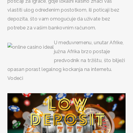
poticaji za igrače, gdje lokalni kasino znači vaš
vlastiti ulog određenim postotkom, ili poticaji bez
depozita, što vam omogućuje da uživate bez
potrebe za vašim bankovnim računom.
U međuvremenu, unutar Afrike,
južna Afrika brzo postaje
predvodnik na tržištu, što bilježi
opasan porast legalnog kockanja na internetu.
Vodeći