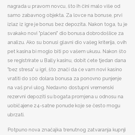
nagrada u pravom novcu, što ih čini malo više od
samo zabavnog objekta. Za lovce na bonuse, prvi
izlaz iz igre je bonus bez depozita. Nakon toga, tu je
svakako novi "plaćeni" dio bonusa dobrodošlice za
analizu. Ako su bonusi glavni dio vašeg kriterija, ovih
pet kasina bi moglo biti po vašem ukusu. Nakon što
se registrirate u Bally kasinu, dobit ćete tjedan dana
"bez stresa" u igri, što znači da će vam novi kasino
vratiti do 100 dolara bonusa za ponovno punjenje
na vaš prvi ulog. Nedavno dostupni vremenski
rezervni depoziti su bogata promjena u odnosu na
uobičajene 24-satne ponude koje se često mogu
ubrzati.
Potpuno nova značajka trenutnog zatvaranja kupnji