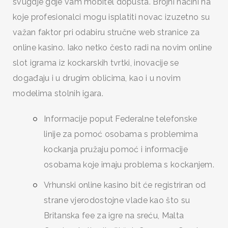
svugdje gdje vam mobitel dopušta. Brojni načini na
koje profesionalci mogu isplatiti novac izuzetno su
važan faktor pri odabiru stručne web stranice za
online kasino. Iako netko često radi na novim online
slot igrama iz kockarskih tvrtki, inovacije se
događaju i u drugim oblicima, kao i u novim
modelima stolnih igara.
Informacije poput Federalne telefonske
linije za pomoć osobama s problemima
kockanja pružaju pomoć i informacije
osobama koje imaju problema s kockanjem.
Vrhunski online kasino bit će registriran od
strane vjerodostojne vlade kao što su
Britanska fee za igre na sreću, Malta