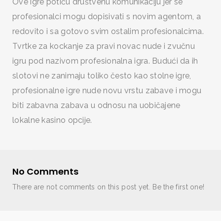
Ove igre potiču društvenu komunikaciju jer se
profesionalci mogu dopisivati ​​s novim agentom, a
redovito i sa gotovo svim ostalim profesionalcima.
Tvrtke za kockanje za pravi novac nude i zvučnu
igru ​​pod nazivom profesionalna igra. Budući da ih
slotovi ne zanimaju toliko često kao stolne igre,
profesionalne igre nude novu vrstu zabave i mogu
biti zabavna zabava u odnosu na uobičajene
lokalne kasino opcije.
No Comments
There are not comments on this post yet. Be the first one!