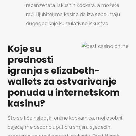
recenzenata, iskusnih kockara, a možete
reći i ljubiteljima kasina da iza sebe imaju
dugogodišnje kumulativno iskustvo.
Koje su
prednosti
igranja s elizabeth-
wallets za ostvarivanje
ponuda u internetskom
kasinu?
Što se tiče najboljih online kockarnica, moj osobni
osjećaj me osobno uputio u smjeru sljedećih