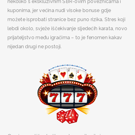
nekoliko s ekskluzivnim SBR-ovim poveznicama i
kuponima, jer većina nudi visoke bonuse gdje
možete isprobati stranice bez puno rizika. Stres koji
lebdi okolo, svježe iščekivanje sljedećih karata, novo
prijateljstvo među igračima – to je fenomen kakav
nijedan drugi ne postoji.