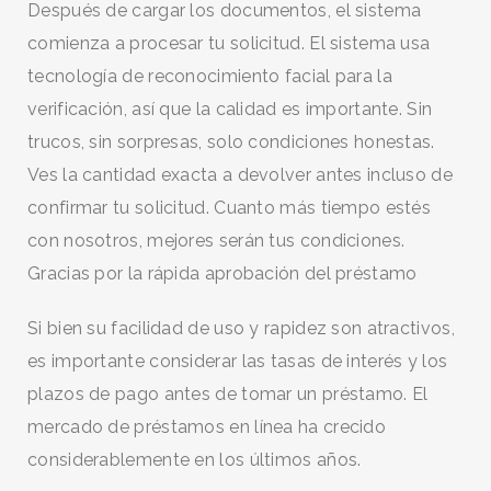
Después de cargar los documentos, el sistema
comienza a procesar tu solicitud. El sistema usa
tecnología de reconocimiento facial para la
verificación, así que la calidad es importante. Sin
trucos, sin sorpresas, solo condiciones honestas.
Ves la cantidad exacta a devolver antes incluso de
confirmar tu solicitud. Cuanto más tiempo estés
con nosotros, mejores serán tus condiciones.
Gracias por la rápida aprobación del préstamo
Si bien su facilidad de uso y rapidez son atractivos,
es importante considerar las tasas de interés y los
plazos de pago antes de tomar un préstamo. El
mercado de préstamos en línea ha crecido
considerablemente en los últimos años.