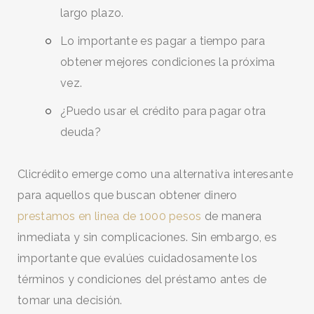
largo plazo.
Lo importante es pagar a tiempo para
obtener mejores condiciones la próxima
vez.
¿Puedo usar el crédito para pagar otra
deuda?
Clicrédito emerge como una alternativa interesante
para aquellos que buscan obtener dinero
prestamos en linea de 1000 pesos
de manera
inmediata y sin complicaciones. Sin embargo, es
importante que evalúes cuidadosamente los
términos y condiciones del préstamo antes de
tomar una decisión.