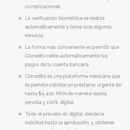
complicaciones.
La verificación biométrica se realiza
automáticamente y toma solo algunos
minutos.
La forma más conveniente es permitir que
Clicredito retire automáticamente tus
pagos de tu cuenta bancaria.
Clicredito es una plataforma mexicana que
te permite solicitar un préstamo urgente de
hasta $4,400 MXN de manera rápida,
sencilla y 100% digital.
Todo el proceso es digital, desde la
solicitud hasta la aprobación, y obtienes