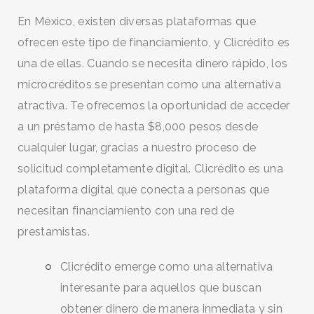
En México, existen diversas plataformas que
ofrecen este tipo de financiamiento, y Clicrédito es
una de ellas. Cuando se necesita dinero rápido, los
microcréditos se presentan como una alternativa
atractiva. Te ofrecemos la oportunidad de acceder
a un préstamo de hasta $8,000 pesos desde
cualquier lugar, gracias a nuestro proceso de
solicitud completamente digital. Clicrédito es una
plataforma digital que conecta a personas que
necesitan financiamiento con una red de
prestamistas.
Clicrédito emerge como una alternativa
interesante para aquellos que buscan
obtener dinero de manera inmediata y sin