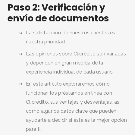
Paso 2: Verificación y
envío de documentos
La satisfacción de nuestros clientes es
nuestra prioridad.
Las opiniones sobre Clicrédito son variadas
y dependen en gran medida de la
experiencia individual de cada usuario.
En este artículo exploraremos cómo
funcionan los préstamos en línea con
Clicredito, sus ventajas y desventajas, así
como algunos datos clave que pueden
ayudarte a decidir si esta es la mejor opción
para ti.