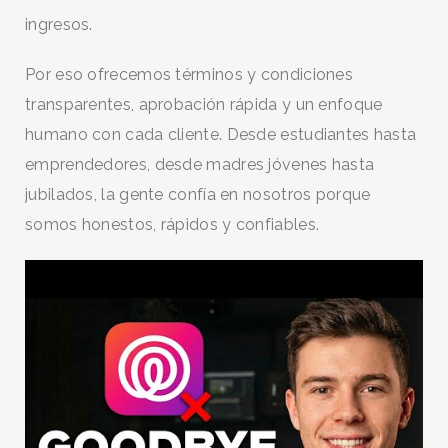
ingresos.
Por eso ofrecemos términos y condiciones
transparentes, aprobación rápida y un enfoque
humano con cada cliente. Desde estudiantes hasta
emprendedores, desde madres jóvenes hasta
jubilados, la gente confía en nosotros porque
somos honestos, rápidos y confiables.