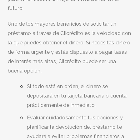
futuro.
Uno de los mayores beneficios de solicitar un
préstamo a través de Clicrédito es la velocidad con
la que puedes obtener el dinero. Si necesitas dinero
de forma urgente y estás dispuesto a pagar tasas
de interés más altas, Clicrédito puede ser una
buena opción.
Si todo está en orden, el dinero se
depositará en tu tarjeta bancaria o cuenta
prácticamente de inmediato.
Evaluar cuidadosamente tus opciones y
planificar la devolución del préstamo te
ayudará a evitar problemas financieros a