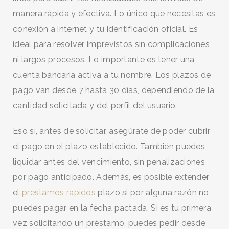
manera rápida y efectiva. Lo único que necesitas es
conexión a internet y tu identificación oficial. Es
ideal para resolver imprevistos sin complicaciones
ni largos procesos. Lo importante es tener una
cuenta bancaria activa a tu nombre. Los plazos de
pago van desde 7 hasta 30 días, dependiendo de la
cantidad solicitada y del perfil del usuario.
Eso sí, antes de solicitar, asegúrate de poder cubrir
el pago en el plazo establecido. También puedes
liquidar antes del vencimiento, sin penalizaciones
por pago anticipado. Además, es posible extender
el
prestamos rapidos
plazo si por alguna razón no
puedes pagar en la fecha pactada. Si es tu primera
vez solicitando un préstamo, puedes pedir desde