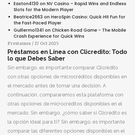
Easton4130
on
NV Casino – Rapid Wins and Endless
Slots for the Modern Player
Beatrice2663
on
HeroSpin Casino: Quick‑Hit Fun for
the Fast‑Paced Player
Guillermo1341
on
Chicken Road Game – The Mobile
Crash Experience for Quick Wins
Prestamos
/ 17 Oct 2025
Préstamos en Línea con Clicredito: Todo
lo que Debes Saber
Sin embargo, es importante comparar Clicrédito
con otras opciones de microcréditos disponibles en
el mercado antes de tomar una decisión. A
continuación, compararemos esta plataforma con
otras opciones de microcréditos disponibles en el
mercado. Sin embargo, ¿cómo saber si Clicrédito es
la opción ideal para ti? Sin embargo, es importante
comparar las diferentes opciones disponibles en el