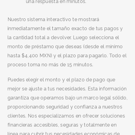
una respuesta en minutos.
Nuestro sistema interactivo te mostrará
inmediatamente el tamaño exacto de tus pagos y
la cantidad total a devolver. Luego selecciona el
monto de préstamo que deseas (desde el mínimo
hasta $4,400 MXN) y el plazo para pagarlo. Todo el
proceso toma no más de 15 minutos.
Puedes elegir el monto y el plazo de pago que
mejor se ajuste a tus necesidades. Esta información
garantiza que operamos bajo un marco legal sólido,
proporcionando seguridad y confianza a nuestros
clientes. Nos especializamos en ofrecer soluciones
financieras accesibles, seguras y totalmente en
línea para cubrir tus necesidades económicas de