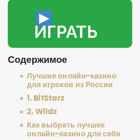
ИГРАТЬ
Содержимое
Лучшие онлайн-казино
для игроков из России
1.
BitStarz
2.
Wildz
Как выбрать лучшее
онлайн-казино для себя