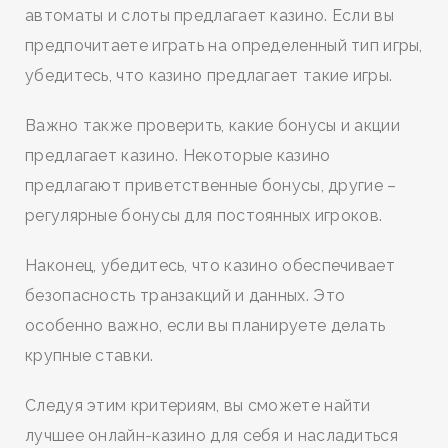
автоматы и слоты предлагает казино. Если вы
предпочитаете играть на определенный тип игры,
убедитесь, что казино предлагает такие игры.
Важно также проверить, какие бонусы и акции
предлагает казино. Некоторые казино
предлагают приветственные бонусы, другие –
регулярные бонусы для постоянных игроков.
Наконец, убедитесь, что казино обеспечивает
безопасность транзакций и данных. Это
особенно важно, если вы планируете делать
крупные ставки.
Следуя этим критериям, вы сможете найти
лучшее онлайн-казино для себя и насладиться