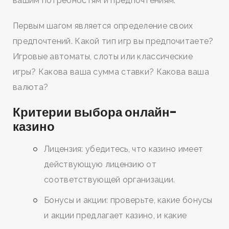
вашим потребностям и предпочтениям.
Первым шагом является определение своих
предпочтений. Какой тип игр вы предпочитаете?
Игровые автоматы, слоты или классические
игры? Какова ваша сумма ставки? Какова ваша
валюта?
Критерии выбора онлайн-
казино
Лицензия: убедитесь, что казино имеет
действующую лицензию от
соответствующей организации.
Бонусы и акции: проверьте, какие бонусы
и акции предлагает казино, и какие