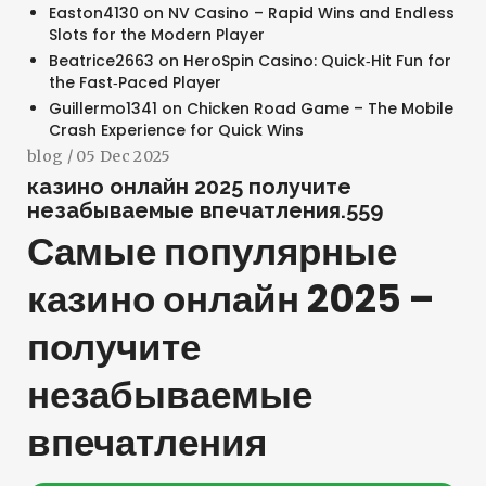
Easton4130
on
NV Casino – Rapid Wins and Endless
Slots for the Modern Player
Beatrice2663
on
HeroSpin Casino: Quick‑Hit Fun for
the Fast‑Paced Player
Guillermo1341
on
Chicken Road Game – The Mobile
Crash Experience for Quick Wins
blog
/ 05 Dec 2025
казино онлайн 2025 получите
незабываемые впечатления.559
Самые популярные
казино онлайн 2025 –
получите
незабываемые
впечатления