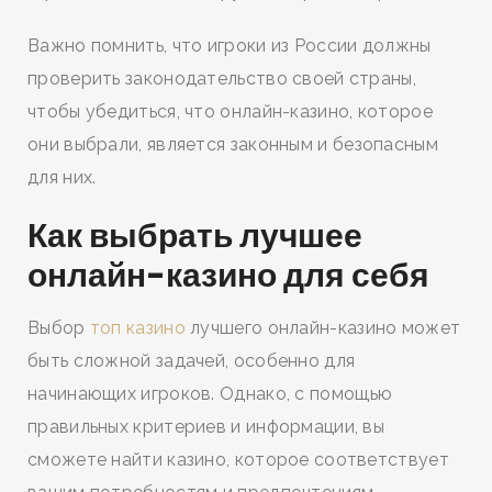
Важно помнить, что игроки из России должны
проверить законодательство своей страны,
чтобы убедиться, что онлайн-казино, которое
SEARCH AND PRESS ENTER
они выбрали, является законным и безопасным
для них.
Как выбрать лучшее
онлайн-казино для себя
Выбор
топ казино
лучшего онлайн-казино может
быть сложной задачей, особенно для
начинающих игроков. Однако, с помощью
правильных критериев и информации, вы
сможете найти казино, которое соответствует