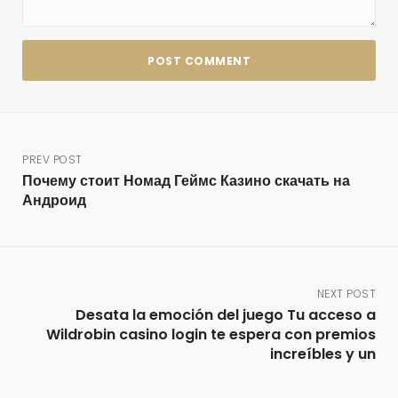
PREV POST
Почему стоит Номад Геймс Казино скачать на
Андроид
NEXT POST
Desata la emoción del juego Tu acceso a
Wildrobin casino login te espera con premios
increíbles y un