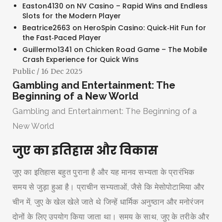
Easton4130
on
NV Casino – Rapid Wins and Endless
Slots for the Modern Player
Beatrice2663
on
HeroSpin Casino: Quick‑Hit Fun for
the Fast‑Paced Player
Guillermo1341
on
Chicken Road Game – The Mobile
Crash Experience for Quick Wins
Public
/ 16 Dec 2025
Gambling and Entertainment: The
Beginning of a New World
Gambling and Entertainment: The Beginning of a
New World
जुए का इतिहास और विकास
जुए का इतिहास बहुत पुराना है और यह मानव सभ्यता के प्रारंभिक
समय से जुड़ा हुआ है। प्राचीन सभ्यताओं, जैसे कि मेसोपोटामिया और
चीन में, जुए के खेल खेले जाते थे जिन्हें धार्मिक अनुष्ठान और मनोरंजन
दोनों के लिए उपयोग किया जाता था। समय के साथ, जुए के तरीके और