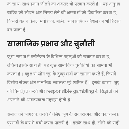
के साथ-साथ इनाम जीतने का अवसर भी प्रदान करते हैं। यह अनुभव
व्यक्ति की सोचने और निर्णय लेने की क्षमताओं को विकसित करता है,
जिससे यह न केवल मनोरंजन, बल्कि व्यावसायिक कौशल का भी हिस्सा
बन जाता है।
सामाजिक प्रभाव और चुनौती
जुआ समाज में मनोरंजन के विभिन्न पहलुओं को उजागर करता है,
लेकिन इसके साथ ही, यह कुछ सामाजिक चुनौतियों का सामना भी
करता है। बहुत से लोग जुए के दुष्प्रभावों का सामना करते हैं, जिसमें
वित्तीय संकट और मानसिक स्वास्थ्य मुद्दे शामिल हैं। इसके कारण, जुए
को नियंत्रित करने और responsible gambling के सिद्धांतों को
अपनाने की आवश्यकता महसूस होती है।
समाज को जागरूक करने के लिए, जुए के सकारात्मक और नकारात्मक
प्रभावों के बारे में चर्चा करना ज़रूरी है। इसके साथ ही, लोगों को सही