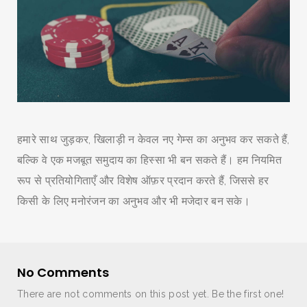
हमारे साथ जुड़कर, खिलाड़ी न केवल नए गेम्स का अनुभव कर सकते हैं,
बल्कि वे एक मजबूत समुदाय का हिस्सा भी बन सकते हैं। हम नियमित
रूप से प्रतियोगिताएँ और विशेष ऑफ़र प्रदान करते हैं, जिससे हर
किसी के लिए मनोरंजन का अनुभव और भी मजेदार बन सके।
No Comments
There are not comments on this post yet. Be the first one!