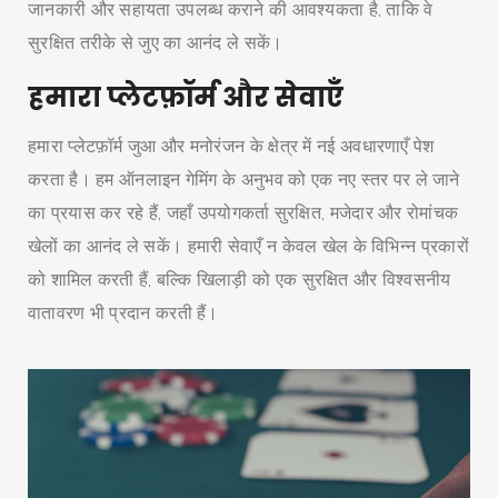
जानकारी और सहायता उपलब्ध कराने की आवश्यकता है, ताकि वे
सुरक्षित तरीके से जुए का आनंद ले सकें।
हमारा प्लेटफ़ॉर्म और सेवाएँ
हमारा प्लेटफ़ॉर्म जुआ और मनोरंजन के क्षेत्र में नई अवधारणाएँ पेश
करता है। हम ऑनलाइन गेमिंग के अनुभव को एक नए स्तर पर ले जाने
का प्रयास कर रहे हैं, जहाँ उपयोगकर्ता सुरक्षित, मजेदार और रोमांचक
खेलों का आनंद ले सकें। हमारी सेवाएँ न केवल खेल के विभिन्न प्रकारों
को शामिल करती हैं, बल्कि खिलाड़ी को एक सुरक्षित और विश्वसनीय
वातावरण भी प्रदान करती हैं।