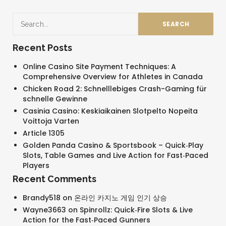
Recent Posts
Online Casino Site Payment Techniques: A
Comprehensive Overview for Athletes in Canada
Chicken Road 2: Schnelllebiges Crash-Gaming für
schnelle Gewinne
Casinia Casino: Keskiaikainen Slotpelto Nopeita
Voittoja Varten
Article 1305
Golden Panda Casino & Sportsbook – Quick‑Play
Slots, Table Games and Live Action for Fast‑Paced
Players
Recent Comments
Brandy518
on
온라인 카지노 게임 인기 상승
Wayne3663
on
Spinrollz: Quick‑Fire Slots & Live
Action for the Fast‑Paced Gunners