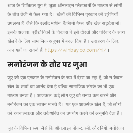
आज के डिजिटल युग में, जुआ ऑनलाइन प्लेटफार्मों के माध्यम से लोगों
के बीच तेजी से फैल गया है। खेलों की विभिन्न प्रकार की श्रेणियाँ
उपलब्ध हैं, जैसे कि स्लॉट मशीन, कैसिनो गेम्स, और खेल सट्टेबाजी।
इसके अलावा, प्रौद्योगिकी के विकास ने इसे दोस्तों और परिवार के साथ
खेलने के लिए सामाजिक अनुभव में बदल दिया है। उदाहरण के लिए,
आप यहाँ जा सकते हैं:
https://winbay.co.com/hi/
।
मनोरंजन के तौर पर जुआ
जुए को एक प्रकार के मनोरंजन के रूप में देखा जा रहा है, जो न केवल
खेल के तत्वों का आनंद देता है बल्कि सामाजिक संपर्क का भी एक
माध्यम बनता है। आजकल, कई लोग जुए को तनाव कम करने और
मनोरंजन का एक साधन मानते हैं। यह एक आकर्षक खेल है, जो लोगों
को रचनात्मकता और तर्कशक्ति का उपयोग करने की अनुमति देता है।
जुए के विभिन्न रूप, जैसे कि ऑनलाइन पोकर, रमी, और बिंगो, मनोरंजन
SEARCH AND PRESS ENTER