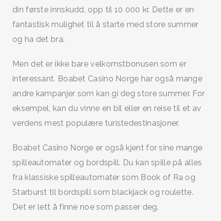
din første innskudd, opp til 10 000 kr. Dette er en
fantastisk mulighet til å starte med store summer
og ha det bra.
Men det er ikke bare velkomstbonusen som er
interessant. Boabet Casino Norge har også mange
andre kampanjer som kan gi deg store summer. For
eksempel, kan du vinne en bil eller en reise til et av
verdens mest populære turistedestinasjoner.
Boabet Casino Norge er også kjent for sine mange
spilleautomater og bordspill. Du kan spille på alles
fra klassiske spilleautomater som Book of Ra og
Starburst til bordspill som blackjack og roulette.
Det er lett å finne noe som passer deg.