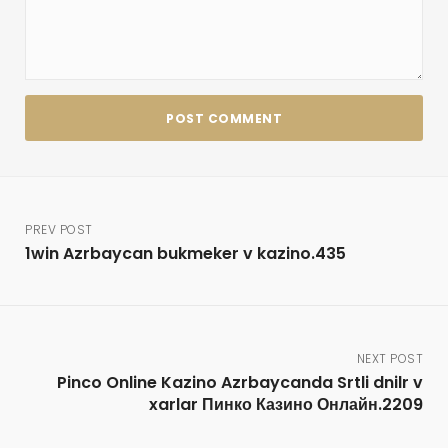
PREV POST
1win Azrbaycan bukmeker v kazino.435
NEXT POST
Pinco Online Kazino Azrbaycanda Srtli dnilr v
xarlar Пинко Казино Онлайн.2209