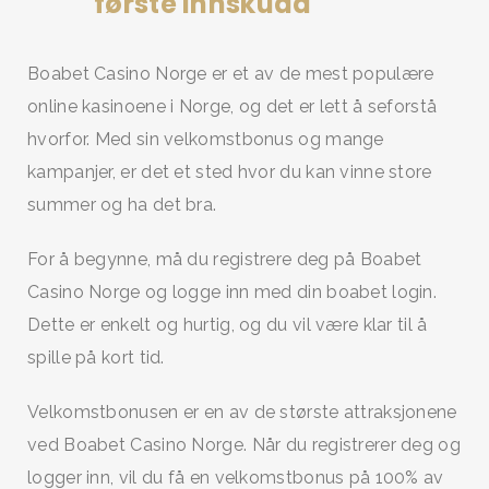
første innskudd
Boabet Casino Norge er et av de mest populære
online kasinoene i Norge, og det er lett å seforstå
hvorfor. Med sin velkomstbonus og mange
kampanjer, er det et sted hvor du kan vinne store
summer og ha det bra.
For å begynne, må du registrere deg på Boabet
Casino Norge og logge inn med din boabet login.
Dette er enkelt og hurtig, og du vil være klar til å
spille på kort tid.
Velkomstbonusen er en av de største attraksjonene
ved Boabet Casino Norge. Når du registrerer deg og
logger inn, vil du få en velkomstbonus på 100% av