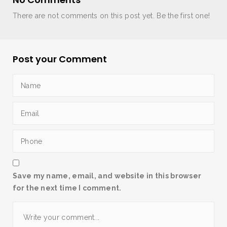
There are not comments on this post yet. Be the first one!
Post your Comment
Save my name, email, and website in this browser
for the next time I comment.