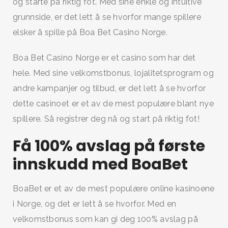
og starte på riktig fot. Med sine enkle og intuitive
grunnside, er det lett å se hvorfor mange spillere
elsker å spille på Boa Bet Casino Norge.
Boa Bet Casino Norge er et casino som har det
hele. Med sine velkomstbonus, lojalitetsprogram og
andre kampanjer og tilbud, er det lett å se hvorfor
dette casinoet er et av de mest populære blant nye
spillere. Så registrer deg nå og start på riktig fot!
Få 100% avslag på første
innskudd med BoaBet
BoaBet er et av de mest populære online kasinoene
i Norge, og det er lett å se hvorfor. Med en
velkomstbonus som kan gi deg 100% avslag på