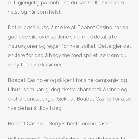
er tilgjengelig på mobil, så du kan spille hvor som
helst og når som helst.
Det er også viktig å merke at Boabet Casino har en
god oversikt over spillene sine, med detaljerte
instruksjoner og regler for hver spillet. Dette gjør det
enklere for deg å begynne med spillet, selv om du
er ny til online kasinoer.
SEARCH AND PRESS ENTER
Boabet Casino er også kjent for sine kampanjer og
tilbud, som kan gi deg ekstra chanser til å vinne og
ekstra bonuspenger. Sjekk ut Boabet Casino for å se
hva de har å tilby i dag!
Boabet Casino – Norges beste online casino