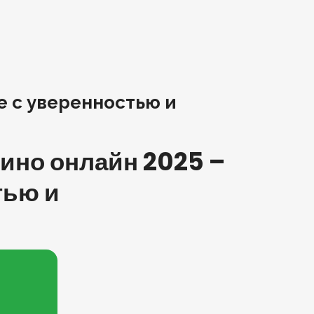
е с уверенностью и
ино онлайн 2025 –
тью и