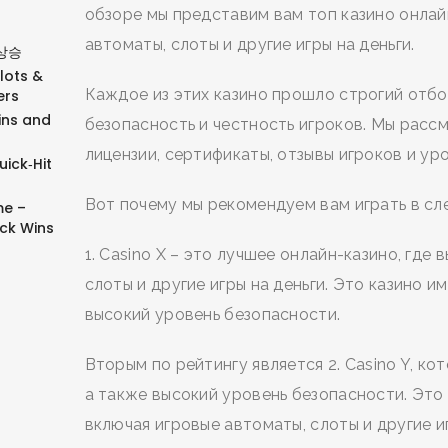
обзоре мы представим вам топ казино онлайн
автоматы, слоты и другие игры на деньги.
상승
Slots &
Каждое из этих казино прошло строгий отбо
ers
ins and
безопасность и честность игроков. Мы рас
лицензии, сертификаты, отзывы игроков и ур
ick‑Hit
Вот почему мы рекомендуем вам играть в сл
e –
ick Wins
1. Casino X – это лучшее онлайн-казино, где
слоты и другие игры на деньги. Это казино и
высокий уровень безопасности.
Вторым по рейтингу является 2. Casino Y, к
а также высокий уровень безопасности. Это
включая игровые автоматы, слоты и другие иг