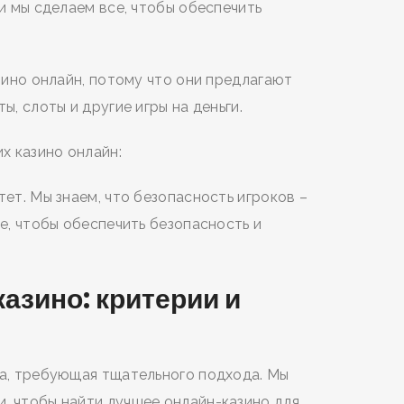
и мы сделаем все, чтобы обеспечить
зино онлайн, потому что они предлагают
, слоты и другие игры на деньги.
х казино онлайн:
ет. Мы знаем, что безопасность игроков –
е, чтобы обеспечить безопасность и
азино: критерии и
ча, требующая тщательного подхода. Мы
, чтобы найти лучшее онлайн-казино для