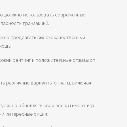
ино должно использовать современные
пасность транзакций.
олжно предлагать высококачественный
мощь.
ысокий рейтинг и положительные отзывы от
ать различные варианты оплаты, включая
егулярно обновлять свой ассортимент игр
 и интересные опции.