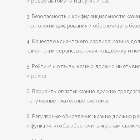
игровые автоматы и другие игры.
3. Безопасность и конфиденциальность: каз
технологии шифрования и обеспечивать безо
4. Качество клиентского сервиса: казино д
клиентский сервис, включая поддержку и по
5. Рейтинг и отзывы: казино должно иметь в
игроков.
6. Варианты оплаты: казино должно предлаг
популярные платежные системы.
8. Регулярные обновления: казино должно р
и функций, чтобы обеспечить игрокам свежие