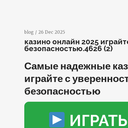
blog
/ 26 Dec 2025
казино онлайн 2025 играйт
безопасностью.4626 (2)
Самые надежные каз
играйте с увереннос
безопасностью
ИГРАТЬ