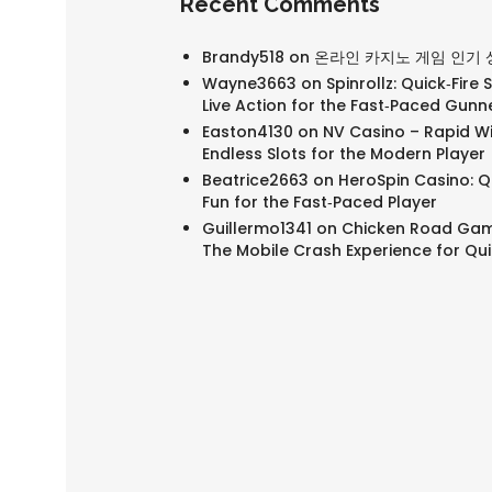
Recent Comments
Brandy518
on
온라인 카지노 게임 인기 
Wayne3663
on
Spinrollz: Quick‑Fire 
Live Action for the Fast‑Paced Gunn
Easton4130
on
NV Casino – Rapid W
Endless Slots for the Modern Player
Beatrice2663
on
HeroSpin Casino: Qu
Fun for the Fast‑Paced Player
Guillermo1341
on
Chicken Road Gam
The Mobile Crash Experience for Qu