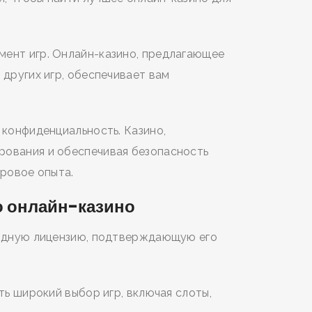
ент игр. Онлайн-казино, предлагающее
 других игр, обеспечивает вам
 конфиденциальность. Казино,
ования и обеспечивая безопасность
гровое опыта.
о онлайн-казино
родную лицензию, подтверждающую его
ть широкий выбор игр, включая слоты,