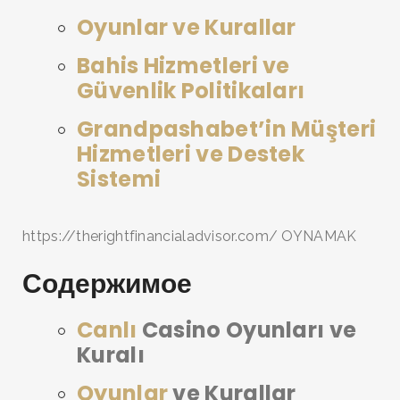
Oyunlar ve Kurallar
Bahis Hizmetleri ve
Güvenlik Politikaları
Grandpashabet’in Müşteri
Hizmetleri ve Destek
Sistemi
https://therightfinancialadvisor.com/ OYNAMAK
Содержимое
Canlı
Casino Oyunları ve
Kuralı
Oyunlar
ve Kurallar