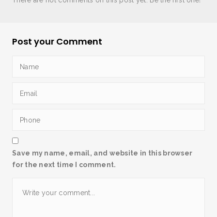
There are not comments on this post yet. Be the first one!
Post your Comment
Save my name, email, and website in this browser
for the next time I comment.