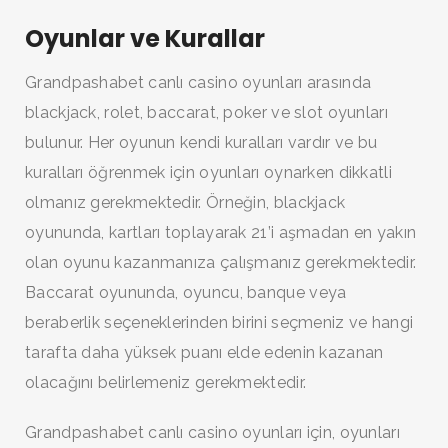
Oyunlar ve Kurallar
Grandpashabet canlı casino oyunları arasında
blackjack, rolet, baccarat, poker ve slot oyunları
bulunur. Her oyunun kendi kuralları vardır ve bu
kuralları öğrenmek için oyunları oynarken dikkatli
olmanız gerekmektedir. Örneğin, blackjack
oyununda, kartları toplayarak 21’i aşmadan en yakın
olan oyunu kazanmanıza çalışmanız gerekmektedir.
Baccarat oyununda, oyuncu, banque veya
beraberlik seçeneklerinden birini seçmeniz ve hangi
tarafta daha yüksek puanı elde edenin kazanan
olacağını belirlemeniz gerekmektedir.
Grandpashabet canlı casino oyunları için, oyunları