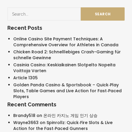
Recent Posts
Online Casino Site Payment Techniques: A
Comprehensive Overview for Athletes in Canada
Chicken Road 2: Schnelllebiges Crash-Gaming für
schnelle Gewinne
Casinia Casino: Keskiaikainen Slotpelto Nopeita
Voittoja Varten
Article 1305
Golden Panda Casino & Sportsbook – Quick‑Play
Slots, Table Games and Live Action for Fast‑Paced
Players
Recent Comments
Brandy518
on
온라인 카지노 게임 인기 상승
Wayne3663
on
Spinrollz: Quick‑Fire Slots & Live
Action for the Fast‑Paced Gunners