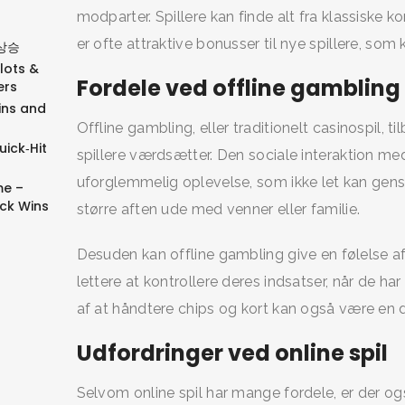
modparter. Spillere kan finde alt fra klassiske k
er ofte attraktive bonusser til nye spillere, 
상승
Slots &
Fordele ved offline gambling
ers
ins and
Offline gambling, eller traditionelt casinospil,
ick‑Hit
spillere værdsætter. Den sociale interaktion me
uforglemmelig oplevelse, som ikke let kan gens
e –
ick Wins
større aften ude med venner eller familie.
Desuden kan offline gambling give en følelse af 
lettere at kontrollere deres indsatser, når de ha
af at håndtere chips og kort kan også være en 
Udfordringer ved online spil
Selvom online spil har mange fordele, er der og