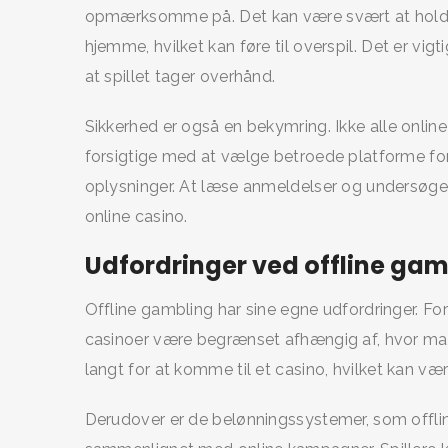
opmærksomme på. Det kan være svært at holde s
hjemme, hvilket kan føre til overspil. Det er vigt
at spillet tager overhånd.
Sikkerhed er også en bekymring. Ikke alle online
forsigtige med at vælge betroede platforme for 
oplysninger. At læse anmeldelser og undersøge 
online casino.
Udfordringer ved offline gam
Offline gambling har sine egne udfordringer. F
casinoer være begrænset afhængig af, hvor man b
langt for at komme til et casino, hvilket kan v
Derudover er de belønningssystemer, som offline