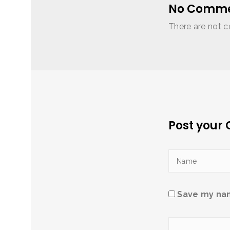
No Comme
There are not c
Post you
Save my nam