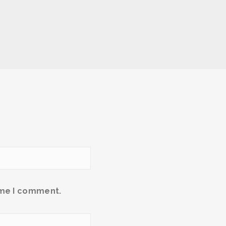
ime I comment.