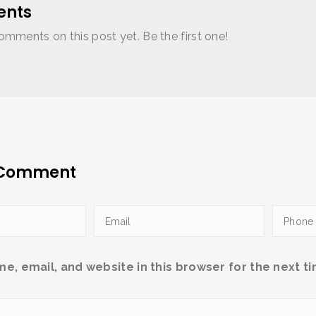
nts
omments on this post yet. Be the first one!
r Comment
e, email, and website in this browser for the next t