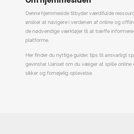
Om hjemmesiden
Denne hjemmeside tilbyder værdifulde ressourcer
ønsker at navigere i verdenen af online og offlin
de nødvendige værktøjer til at træffe informered
platforme.
Her finder du nyttige guider, tips til ansvarligt
gevinster. Uanset om du vælger at spille online el
sikker og fornøjelig oplevelse.