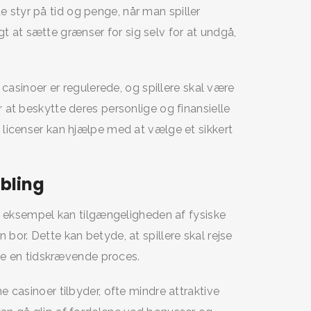
tyr på tid og penge, når man spiller
igt at sætte grænser for sig selv for at undgå,
 casinoer er regulerede, og spillere skal være
at beskytte deres personlige og finansielle
licenser kan hjælpe med at vælge et sikkert
bling
or eksempel kan tilgængeligheden af fysiske
or. Dette kan betyde, at spillere skal rejse
ære en tidskrævende proces.
 casinoer tilbyder, ofte mindre attraktive