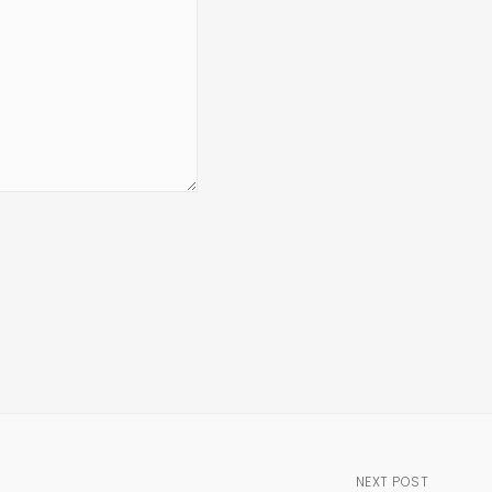
NEXT POST