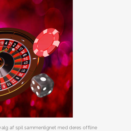
valg af spil sammenlignet med deres offline