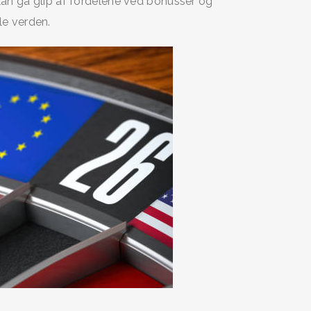
an gå glip af fordelene ved bonusser og
ale verden.