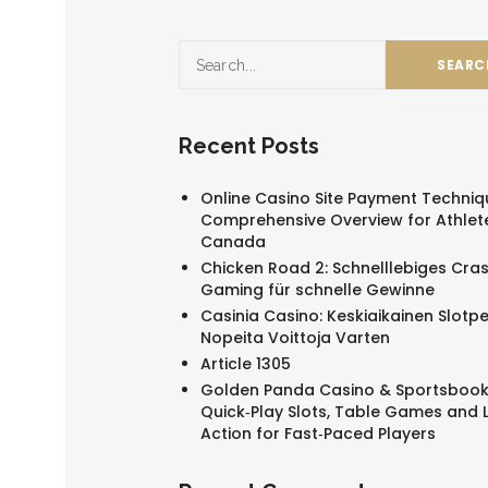
Recent Posts
Online Casino Site Payment Techniq
Comprehensive Overview for Athlete
Canada
Chicken Road 2: Schnelllebiges Cra
Gaming für schnelle Gewinne
Casinia Casino: Keskiaikainen Slotpe
Nopeita Voittoja Varten
Article 1305
Golden Panda Casino & Sportsbook
Quick‑Play Slots, Table Games and L
Action for Fast‑Paced Players