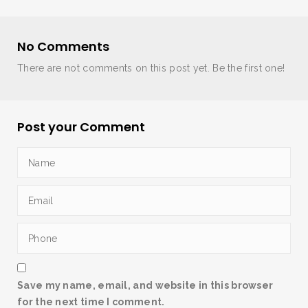
No Comments
There are not comments on this post yet. Be the first one!
Post your Comment
Save my name, email, and website in this browser
for the next time I comment.