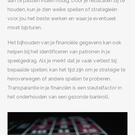
aan te passen indien nodig. Door je resultaten bij te
houden, kun je zien welke spellen of strategieën
voor jou het beste werken en waar je eventueel
moet bijsturen.
Het bijhouden van je financiële gegevens kan ook
helpen bij het identificeren van patronen in je
speelgedrag. Als je merkt dat je vaak verliest bij
bepaalde spellen, kan het tijd zijn om je strategie te
heroverwegen of andere spellen te proberen.
Transparantie in je financiën is een sleutelfactor in
het onderhouden van een gezonde bankroll.