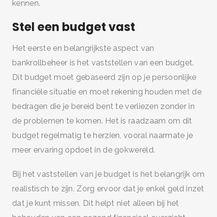
kennen.
Stel een budget vast
Het eerste en belangrijkste aspect van
bankrollbeheer is het vaststellen van een budget.
Dit budget moet gebaseerd zijn op je persoonlijke
financiële situatie en moet rekening houden met de
bedragen die je bereid bent te verliezen zonder in
de problemen te komen. Het is raadzaam om dit
budget regelmatig te herzien, vooral naarmate je
meer ervaring opdoet in de gokwereld.
Bij het vaststellen van je budget is het belangrijk om
realistisch te zijn. Zorg ervoor dat je enkel geld inzet
dat je kunt missen. Dit helpt niet alleen bij het