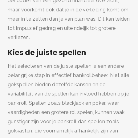
behouden van een gezond financieel overzicht,
maar voorkomt ook dat je in de verleiding komt om
meer in te zetten dan je van plan was. Dit kan leiden
tot impulsief gedrag en uiteindelijk tot grotere
verliezen.
Kies de juiste spellen
Het selecteren van de juiste spellen is een andere
belangrijke stap in effectief bankrollbeheer. Niet alle
gokspellen bieden dezelfde kansen en de
variabiliteit van de spellen kan invloed hebben op je
bankroll. Spellen zoals blackjack en poker, waar
vaardigheden een grotere rol spelen, kunnen vaak
gunstiger zijn voor je bankroll dan spellen zoals
gokkasten, die voornamelijk afhankelijk zijn van