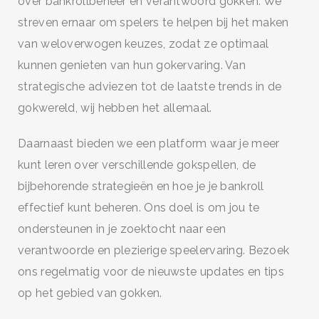
over bankrollbeheer en verantwoord gokken. We
streven ernaar om spelers te helpen bij het maken
van weloverwogen keuzes, zodat ze optimaal
kunnen genieten van hun gokervaring. Van
strategische adviezen tot de laatste trends in de
gokwereld, wij hebben het allemaal.
Daarnaast bieden we een platform waar je meer
kunt leren over verschillende gokspellen, de
bijbehorende strategieën en hoe je je bankroll
effectief kunt beheren. Ons doel is om jou te
ondersteunen in je zoektocht naar een
verantwoorde en plezierige speelervaring. Bezoek
ons regelmatig voor de nieuwste updates en tips
op het gebied van gokken.