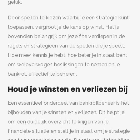
geluk.
SEARCH AND PRESS ENTER
Door spellen te kiezen waarbij je een strategie kunt
toepassen, vergroot je de kans op winst. Het is
bovendien belangrijk om jezelf te verdiepen in de
regels en strategieën van de spellen die je speelt.
Hoe meer kennis je hebt, hoe beter je in staat bent
om weloverwogen beslissingen te nemen en je
bankroll effectief te beheren.
Houd je winsten en verliezen bij
Een essentieel onderdeel van bankrollbeheer is het
bijhouden van je winsten en verliezen. Dit helpt je
om een duidelijk overzicht te krijgen van je
financiële situatie en stelt je in staat om je strategie