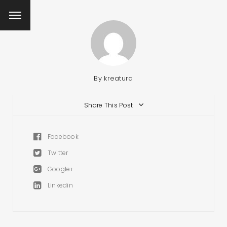
By
kreatura
Share This Post
Facebook
Twitter
Google+
Linkedin