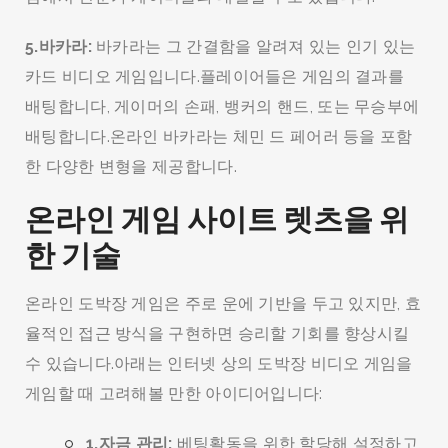
5.바카라:
바카라는 그 간결함을 알려져 있는 인기 있는
카드 비디오 게임입니다.플레이어들은 게임의 결과를
배팅합니다, 게이머의 손패, 뱅커의 핸드, 또는 무승부에
배팅합니다.온라인 바카라는 체민 드 페어러 등을 포함
한 다양한 변형을 제공합니다.
온라인 게임 사이트 렛츠을 위
한 기술
온라인 도박장 게임은 주로 운에 기반을 두고 있지만, 효
율적인 접근 방식을 구현하면 승리할 기회를 향상시킬
수 있습니다.아래는 인터넷 상의 도박장 비디오 게임을
게임할 때 고려해볼 만한 아이디어입니다:
1.자금 관리:
베팅활동을 위한 할당해 설정하고,