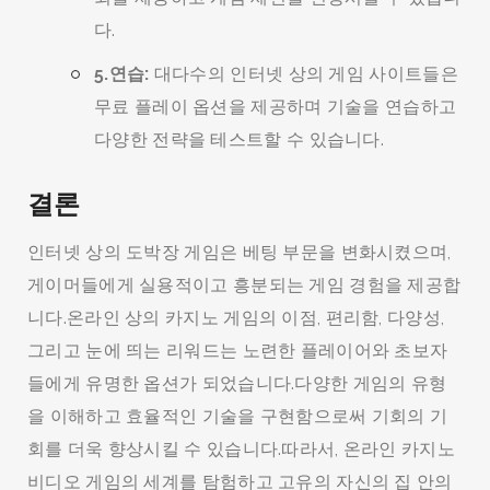
다.
5.연습:
대다수의 인터넷 상의 게임 사이트들은
무료 플레이 옵션을 제공하며 기술을 연습하고
다양한 전략을 테스트할 수 있습니다.
결론
인터넷 상의 도박장 게임은 베팅 부문을 변화시켰으며,
게이머들에게 실용적이고 흥분되는 게임 경험을 제공합
니다.온라인 상의 카지노 게임의 이점, 편리함, 다양성,
그리고 눈에 띄는 리워드는 노련한 플레이어와 초보자
들에게 유명한 옵션가 되었습니다.다양한 게임의 유형
을 이해하고 효율적인 기술을 구현함으로써 기회의 기
회를 더욱 향상시킬 수 있습니다.따라서, 온라인 카지노
비디오 게임의 세계를 탐험하고 고유의 자신의 집 안의