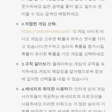
준수하세요.잃은 금액을 쫓지 말고, 잃어도 관
리할 수 있는 금액만 베팅하세요.
2.적합한 게임 선택:
https://unibetkorea.com/
각 게임 사이트 비
디오 게임은 고유한 확률과 하우스 엣지를 가지
고 있습니다.연구하고 승리의 확률을 증가시킬
확률이 유리한 확률을 가진 게임을 선택하세요.
3.규칙 알아보기:
플레이하는 게임의 규칙을 숙
지하세요.게임의 복잡성을 알아챔으로써 정보
에 입각한 선택들을 내릴 수 있습니다.
4.베네피트 최대한 사용하기:
인터넷 상의 게임
사이트들이 제공하는 베네피트와 프로모션을
사용하세요.이러한 리워드는 더 많은 승리의 기
회를 제공하고 게임 세션을 연장시킬 수 있습니