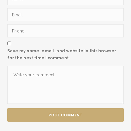
Save my name, email, and website in this browser
for the next time I comment.