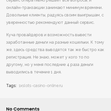
сервис оперативно решает все вопросы, и
онлайн-транзакции занимают минимум времени.
Довольные клиенты, радуясь своим выигрышам, с
уверенностью рекомендуют данный сервис.
Куча провайдеров и возможность вывести
заработанные деньги на разные кошельки. К тому
же, здесь средства выводятся так же быстро как
регистрация. Не знаю, может у кого то по
другому, но у меня последние 4 раза деньги
выводились в течение 1 дня.
Tags:
1xslots-casino-online.ru
No Comments