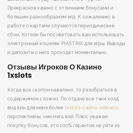
Прекрасное казино с отличными бонусами и
большим разнообразием игр. К сожалению, в
работе с картами случаются периодические
сбои. Хотели бы посоветовать вам использовать
электронный кошелёк PIASTRIX для игры. Выводы
и депозиты с него проходят моментально.
Отзывы Игроков О Казино
1xslots
Когда все скопом навалено, то разобраться в
содержимом сложно. По отдаче все таки холд
енд вин для меня более
1xslots-casino-online.ru
перспективны, чем мега вэй. Плюс уважаю
покупку бонусов, это 100% гарантия не уйти из