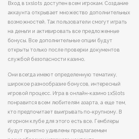
Вход в 1xslots доступен всем игрокам. Создание
аккаунта открывает множество дополнительных
возможностей. Так пользователи смогут играть
на деньги и активировать все предложенные
бонусы. Все дополнительные опции будут
открыты только после проверки документов
службой безопасности казино.
Они всегда имеют определенную тематику,
широкое разнообразие бонусов, интересный
игровой процесс. Игра в онлайн-казино 1xSlots
понравится всем любителям азарта, а еще тем,
кто предпочитает выигрывать по-крупному. В
игорном клубе для этого есть все. Гемблеры
будут приятно удивлены предлагаемым