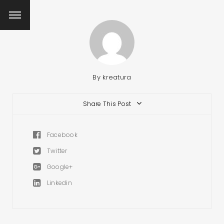
By
kreatura
Share This Post
Facebook
Twitter
Google+
Linkedin