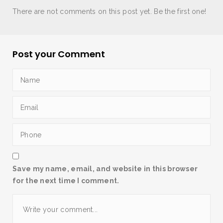
There are not comments on this post yet. Be the first one!
Post your Comment
Save my name, email, and website in this browser
for the next time I comment.