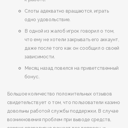
Слоты адекватно вращаются, играть
одно удовольствие.
В одной из жалоб игрок говорил о том,
что ему не хотели закрывать его аккаунт,
даже после того как он сообщил о своей
зависимости.
Месяц назад повелся на приветственный
бонус.
Большое количество положительных отзывов
свидетельствует о том, что пользователи казино
довольны работой службы поддержки. В случае
возникновения проблем при выводе средств,