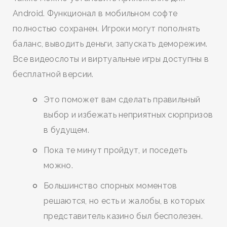
Android. Функционал в мобильном софте
полностью сохранен. Игроки могут пополнять
баланс, выводить деньги, запускать деморежим.
Все видеослоты и виртуальные игры доступны в
бесплатной версии.
Это поможет вам сделать правильный
SEARCH AND PRESS ENTER
выбор и избежать неприятных сюрпризов
в будущем.
Пока те минут пройдут, и поседеть
можно.
Большинство спорных моментов
решаются, но есть и жалобы, в которых
представитель казино был бесполезен.