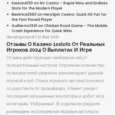
Easton4130
on
NV Casino – Rapid Wins and Endless
Slots for the Modern Player
Beatrice2663
on
HeroSpin Casino: Quick‑Hit Fun for
the Fast‑Paced Player
Guillermo1341
on
Chicken Road Game – The Mobile
Crash Experience for Quick Wins
Uncategorized
/ 12 Mar 2025
Отзывы О Казино 1xslots От Реальных
Игроков 2024 О Выплатах И Игре
Отзывы действующих гемблеров несут
положительный настрой. Огромное количество
пользователей уверенно рекомендуют данный
игровой клуб. Поиск игрового автомата можно
осуществить по провайдеру. Клиент увидит
последние запущенные эмуляторы и добит их в
категорию “Избранные”. В отдельном разделе
размещены эксклюзивные игровые автоматы