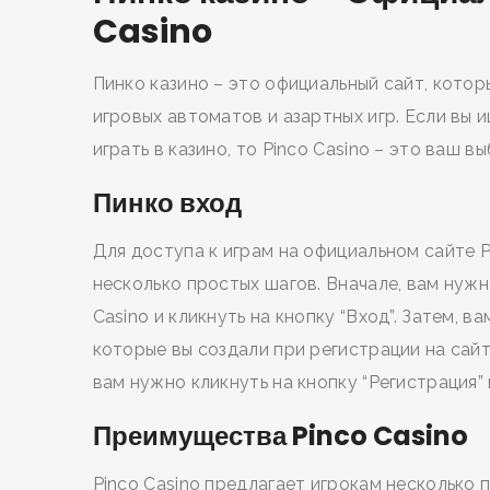
Casino
Пинко казино – это официальный сайт, кото
игровых автоматов и азартных игр. Если вы
играть в казино, то Pinco Casino – это ваш вы
Пинко вход
Для доступа к играм на официальном сайте P
несколько простых шагов. Вначале, вам нужн
Casino и кликнуть на кнопку “Вход”. Затем, в
которые вы создали при регистрации на сайт
вам нужно кликнуть на кнопку “Регистрация”
SEARCH AND PRESS ENTER
Преимущества Pinco Casino
Pinco Casino предлагает игрокам несколько