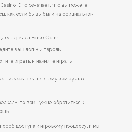
Casino. Это означает, что вы можете
усы, как если бы вы были на официальном
рес зеркала Pinco Casino.
едите ваш логин и пароль.
отите играть, и начните играть.
жет изменяться, поэтому вам нужно
зеркалу, то вам нужно обратиться к
ощь.
способ доступа к игровому процессу, и мы