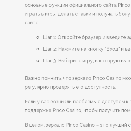
основные функции официального сайта Pinco 
играть в игры, делать ставки и получать бон
сайте.
Шаг 1: Откройте браузер и введите ад
Шаг 2: Нажмите на кнопку “Вход” и вв
Шаг 3: Выберите игру, в которую вы х
Важно помнить, что зеркало Pinco Casino мо
регулярно проверять его доступность.
Если у вас возникли проблемы с доступом к 
поддержке Pinco Casino, чтобы получить пом
В целом, зеркало Pinco Casino – это лучший 