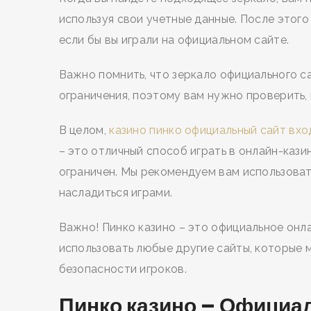
используя свои учетные данные. После этого
если бы вы играли на официальном сайте.
Важно помнить, что зеркало официального с
ограничения, поэтому вам нужно проверить, 
В целом,
казино пинко официальный сайт вхо
– это отличный способ играть в онлайн-кази
ограничен. Мы рекомендуем вам использоват
насладиться играми.
Важно! Пинко казино – это официальное онл
использовать любые другие сайты, которые 
безопасности игроков.
Пинко казино – Официа