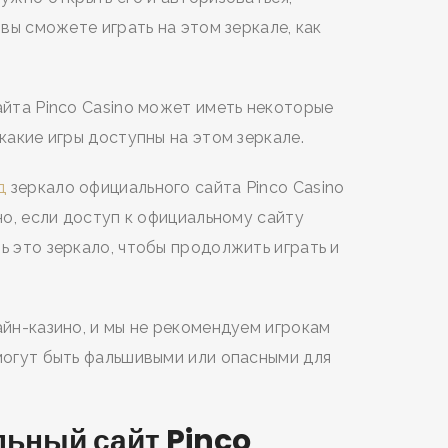
 вы сможете играть на этом зеркале, как
айта Pinco Casino может иметь некоторые
какие игры доступны на этом зеркале.
д
зеркало официального сайта Pinco Casino
но, если доступ к официальному сайту
ь это зеркало, чтобы продолжить играть и
айн-казино, и мы не рекомендуем игрокам
могут быть фальшивыми или опасными для
льный сайт Pinco