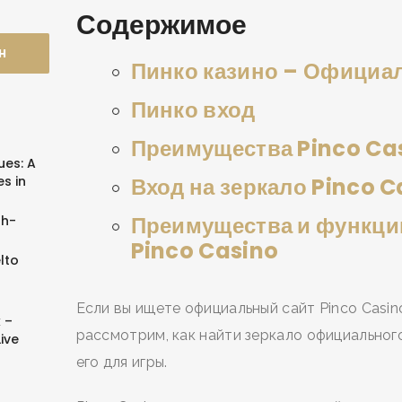
Содержимое
Пинко казино – Официал
Пинко вход
Преимущества Pinco Ca
ues: A
s in
Вход на зеркало Pinco C
Преимущества и функци
sh-
Pinco Casino
lto
Если вы ищете официальный сайт Pinco Casino
 –
рассмотрим, как найти зеркало официального
ive
его для игры.