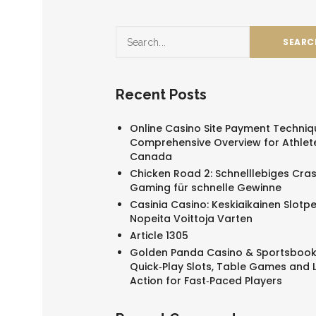
Recent Posts
Online Casino Site Payment Techniq
Comprehensive Overview for Athlete
Canada
Chicken Road 2: Schnelllebiges Cra
Gaming für schnelle Gewinne
Casinia Casino: Keskiaikainen Slotpe
Nopeita Voittoja Varten
Article 1305
Golden Panda Casino & Sportsbook
Quick‑Play Slots, Table Games and L
Action for Fast‑Paced Players